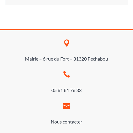

Mairie – 6 rue du Fort – 31320 Pechabou

05 61 81 76 33

Nous contacter