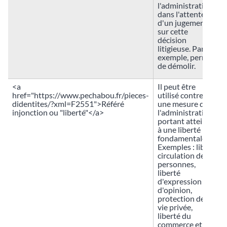
l'administration,
dans l'attente
d'un jugement
sur cette
décision
litigieuse. Par
exemple, permis
de démolir.
<a
Il peut être
href="https://www.pechabou.fr/pieces-
utilisé contre
didentites/?xml=F2551">Référé
une mesure de
injonction ou "liberté"</a>
l'administration
portant atteinte
à une liberté
fondamentale.
Exemples : libre
circulation des
personnes,
liberté
d'expression ou
d'opinion,
protection de la
vie privée,
liberté du
commerce et de