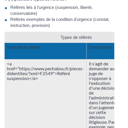
Référés liés à l'urgence (suspension, liberté,
conservatoire)
Référés exemptés de la condition d'urgence (constat,
instruction, provision)
Types de référés
Intitulé du référé
Description
C
d
<a
Il s'agit de
href="https://www.pechabou.fr/pieces-
demander au
didentites/?xml=F2549">Référé
juge de
suspension</a>
s'opposer à
l'exécution
d'une décision
de
l'administration,
dans l'attente
d'un jugement
sur cette
décision
litigieuse. Par
exemple, permis