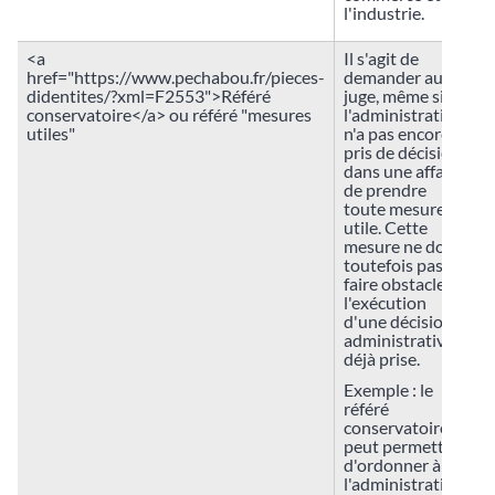
l'industrie.
<a
Il s'agit de
href="https://www.pechabou.fr/pieces-
demander au
didentites/?xml=F2553">Référé
juge, même si
conservatoire</a> ou référé "mesures
l'administration
utiles"
n'a pas encore
pris de décision
dans une affaire,
de prendre
toute mesure
utile. Cette
mesure ne doit
toutefois pas
faire obstacle à
l'exécution
d'une décision
administrative
déjà prise.
Exemple : le
référé
conservatoire
peut permettre
d'ordonner à
l'administration