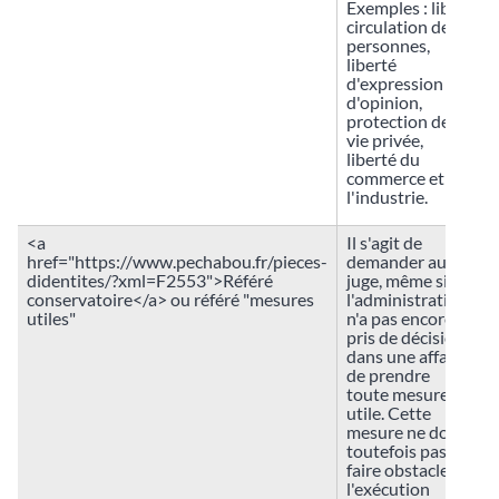
Exemples : libre
circulation des
personnes,
liberté
d'expression ou
d'opinion,
protection de la
vie privée,
liberté du
commerce et de
l'industrie.
<a
Il s'agit de
href="https://www.pechabou.fr/pieces-
demander au
didentites/?xml=F2553">Référé
juge, même si
conservatoire</a> ou référé "mesures
l'administration
utiles"
n'a pas encore
pris de décision
dans une affaire,
de prendre
toute mesure
utile. Cette
mesure ne doit
toutefois pas
faire obstacle à
l'exécution