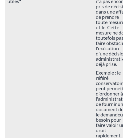
utiles"
n'a pas encore
pris de décision
dans une affaire,
de prendre
toute mesure
utile. Cette
mesure ne doit
toutefois pas
faire obstacle à
l'exécution
d'une décision
administrative
déjà prise.
Exemple : le
référé
conservatoire
peut permettre
d'ordonner à
l'administration
de fournir un
document dont
le demandeur a
besoin pour
faire valoir un
droit
rapidement,