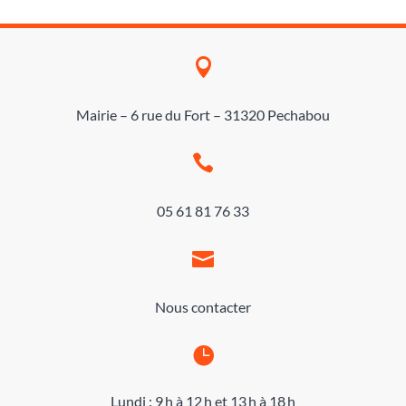

Mairie – 6 rue du Fort – 31320 Pechabou

05 61 81 76 33

Nous contacter

Lundi : 9 h à 12 h et 13 h à 18 h