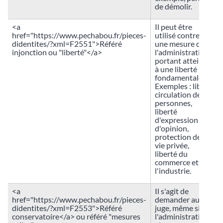
de démolir.
<a
Il peut être
href="https://www.pechabou.fr/pieces-
utilisé contre
didentites/?xml=F2551">Référé
une mesure de
injonction ou "liberté"</a>
l'administration
portant atteinte
à une liberté
fondamentale.
Exemples : libre
circulation des
personnes,
liberté
d'expression ou
d'opinion,
protection de la
vie privée,
liberté du
commerce et de
l'industrie.
<a
Il s'agit de
href="https://www.pechabou.fr/pieces-
demander au
didentites/?xml=F2553">Référé
juge, même si
conservatoire</a> ou référé "mesures
l'administration