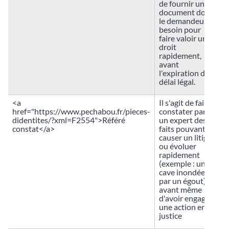
de fournir un
document dont
le demandeur a
besoin pour
faire valoir un
droit
rapidement,
avant
l'expiration d'un
délai légal.
<a
Il s'agit de faire
href="https://www.pechabou.fr/pieces-
constater par
didentites/?xml=F2554">Référé
un expert des
constat</a>
faits pouvant
causer un litige
ou évoluer
rapidement
(exemple : une
cave inondée
par un égout)
avant même
d'avoir engagé
une action en
justice