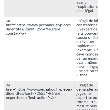
avant
l'expiration d'un
délai légal.
<a
Il s'agit de faire
href="https://www.pechabou.fr/pieces-
constater par
didentites/?xml=F2554">Référé
un expert des
constat</a>
faits pouvant
causer un litige
ou évoluer
rapidement
(exemple : une
cave inondée
par un égout)
avant même
d'avoir engagé
une action en
justice
<a
Il s'agit de
href="https://www.pechabou.fr/pieces-
demander au
didentites/?xml=F2555">Référé
juge une
expertise ou "instruction"</a>
expertise ou
toute autre
mesure plus
poussée que la