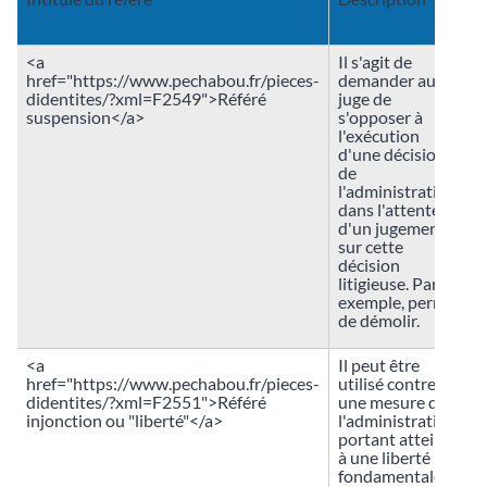
d
<a
Il s'agit de
href="https://www.pechabou.fr/pieces-
demander au
didentites/?xml=F2549">Référé
juge de
suspension</a>
s'opposer à
l'exécution
d'une décision
de
l'administration,
dans l'attente
d'un jugement
sur cette
décision
litigieuse. Par
exemple, permis
de démolir.
<a
Il peut être
href="https://www.pechabou.fr/pieces-
utilisé contre
didentites/?xml=F2551">Référé
une mesure de
injonction ou "liberté"</a>
l'administration
portant atteinte
à une liberté
fondamentale.