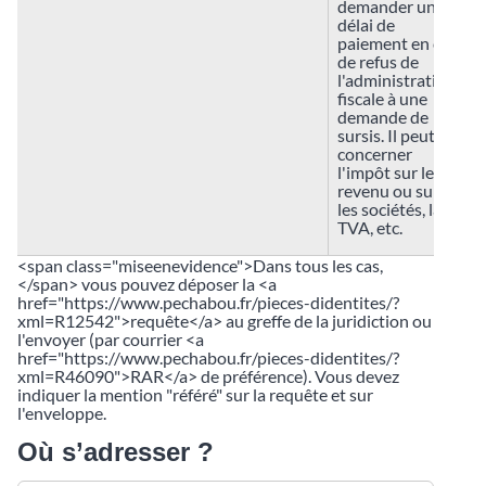
demander un
délai de
paiement en cas
de refus de
l'administration
fiscale à une
demande de
sursis. Il peut
concerner
l'impôt sur le
revenu ou sur
les sociétés, la
TVA, etc.
<span class="miseenevidence">Dans tous les cas,
</span> vous pouvez déposer la <a
href="https://www.pechabou.fr/pieces-didentites/?
xml=R12542">requête</a> au greffe de la juridiction ou
l'envoyer (par courrier <a
href="https://www.pechabou.fr/pieces-didentites/?
xml=R46090">RAR</a> de préférence). Vous devez
indiquer la mention "référé" sur la requête et sur
l'enveloppe.
Où s’adresser ?