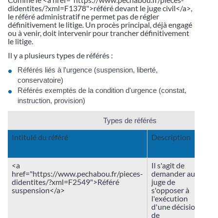
didentites/?xml=F1378">référé devant le juge civil</a>,
le référé administratif ne permet pas de régler
définitivement le litige. Un procès principal, déjà engagé
ou à venir, doit intervenir pour trancher définitivement
le litige.
Il y a plusieurs types de référés :
Référés liés à l'urgence (suspension, liberté,
conservatoire)
Référés exemptés de la condition d'urgence (constat,
instruction, provision)
Types de référés
Intitulé du référé
Description
C
d
<a
Il s'agit de
href="https://www.pechabou.fr/pieces-
demander au
didentites/?xml=F2549">Référé
juge de
suspension</a>
s'opposer à
l'exécution
d'une décision
de