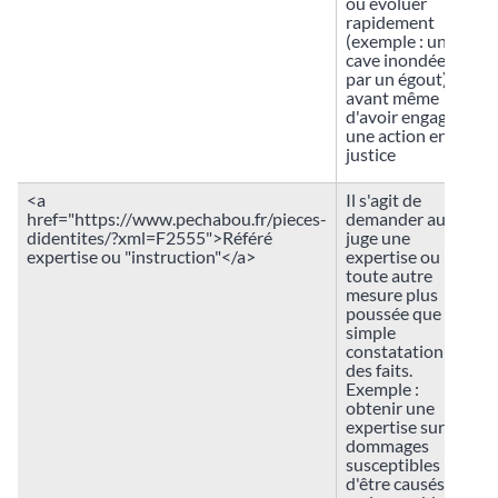
ou évoluer
rapidement
(exemple : une
cave inondée
par un égout)
avant même
d'avoir engagé
une action en
justice
<a
Il s'agit de
href="https://www.pechabou.fr/pieces-
demander au
didentites/?xml=F2555">Référé
juge une
expertise ou "instruction"</a>
expertise ou
toute autre
mesure plus
poussée que la
simple
constatation
des faits.
Exemple :
obtenir une
expertise sur les
dommages
susceptibles
d'être causés à