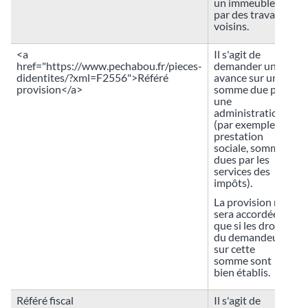
un immeuble
par des travaux
voisins.
<a
Il s'agit de
href="https://www.pechabou.fr/pieces-
demander une
didentites/?xml=F2556">Référé
avance sur une
provision</a>
somme due par
une
administration
(par exemple,
prestation
sociale, sommes
dues par les
services des
impôts).
La provision ne
sera accordée
que si les droits
du demandeur
sur cette
somme sont
bien établis.
Référé fiscal
Il s'agit de