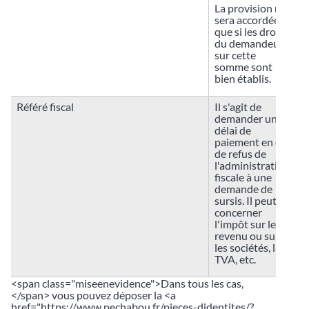
La provision ne
sera accordée
que si les droits
du demandeur
sur cette
somme sont
bien établis.
Référé fiscal
Il s'agit de
demander un
délai de
paiement en cas
de refus de
l'administration
fiscale à une
demande de
sursis. Il peut
concerner
l'impôt sur le
revenu ou sur
les sociétés, la
TVA, etc.
<span class="miseenevidence">Dans tous les cas,
</span> vous pouvez déposer la <a
href="https://www.pechabou.fr/pieces-didentites/?