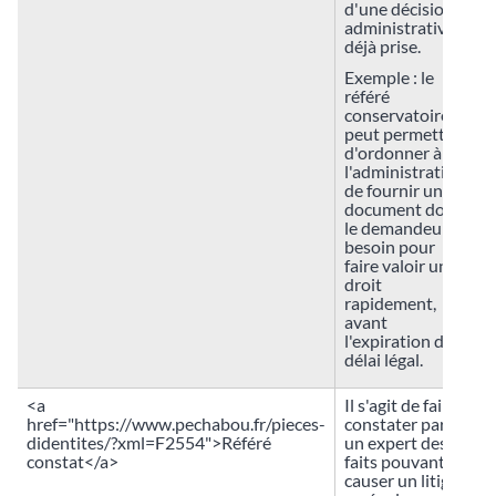
d'une décision
administrative
déjà prise.
Exemple : le
référé
conservatoire
peut permettre
d'ordonner à
l'administration
de fournir un
document dont
le demandeur a
besoin pour
faire valoir un
droit
rapidement,
avant
l'expiration d'un
délai légal.
<a
Il s'agit de faire
href="https://www.pechabou.fr/pieces-
constater par
didentites/?xml=F2554">Référé
un expert des
constat</a>
faits pouvant
causer un litige