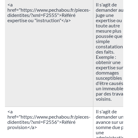
<a
Il s'agit de
href="https://www.pechabou.fr/pieces-
demander au
didentites/?xml=F2555">Référé
juge une
expertise ou "instruction"</a>
expertise ou
toute autre
mesure plus
poussée que la
simple
constatation
des faits.
Exemple :
obtenir une
expertise sur les
dommages
susceptibles
d'être causés à
un immeuble
par des travaux
voisins.
<a
Il s'agit de
href="https://www.pechabou.fr/pieces-
demander une
didentites/?xml=F2556">Référé
avance sur une
provision</a>
somme due par
une
administration