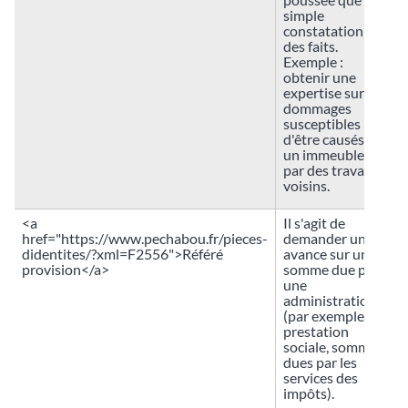
simple
constatation
des faits.
Exemple :
obtenir une
expertise sur les
dommages
susceptibles
d'être causés à
un immeuble
par des travaux
voisins.
<a
Il s'agit de
href="https://www.pechabou.fr/pieces-
demander une
didentites/?xml=F2556">Référé
avance sur une
provision</a>
somme due par
une
administration
(par exemple,
prestation
sociale, sommes
dues par les
services des
impôts).