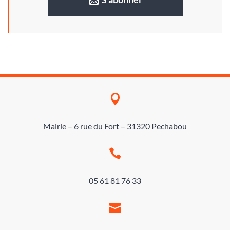

Mairie – 6 rue du Fort – 31320 Pechabou

05 61 81 76 33
