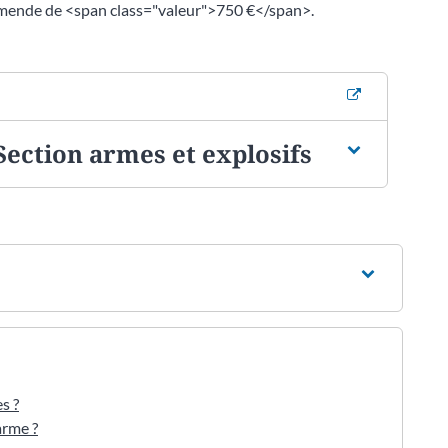
amende de <span class="valeur">750 €</span>.
 Section armes et explosifs
s ?
arme ?