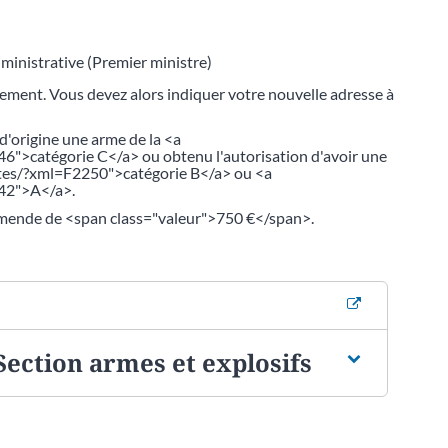
dministrative (Premier ministre)
ment. Vous devez alors indiquer votre nouvelle adresse à
 d'origine une arme de la <a
">catégorie C</a> ou obtenu l'autorisation d'avoir une
ites/?xml=F2250">catégorie B</a> ou <a
242">A</a>.
amende de <span class="valeur">750 €</span>.
 Section armes et explosifs