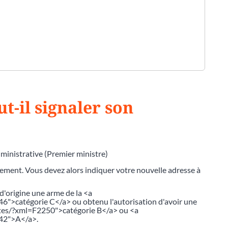
t-il signaler son
dministrative (Premier ministre)
ment. Vous devez alors indiquer votre nouvelle adresse à
 d'origine une arme de la <a
">catégorie C</a> ou obtenu l'autorisation d'avoir une
ites/?xml=F2250">catégorie B</a> ou <a
242">A</a>.