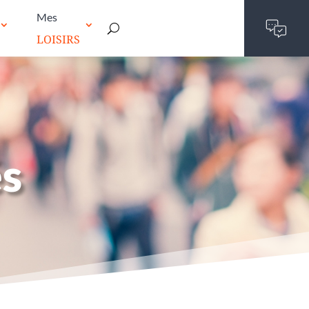
Mes
LOISIRS
és