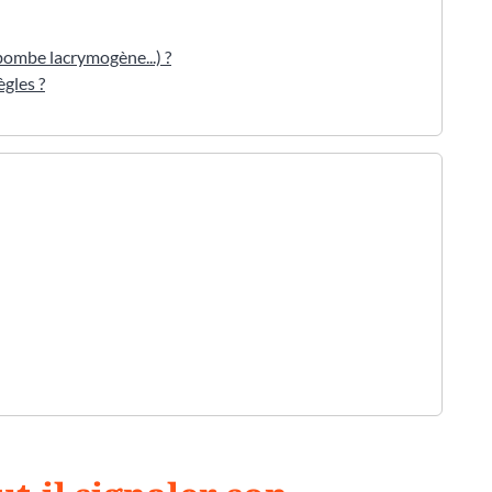
bombe lacrymogène...) ?
ègles ?