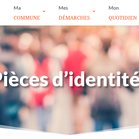
Ma
Mes
Mon
COMMUNE
DÉMARCHES
QUOTIDIEN
ièces d’identit