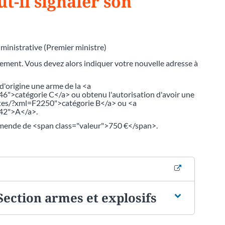
t-il signaler son
dministrative (Premier ministre)
ment. Vous devez alors indiquer votre nouvelle adresse à
 d'origine une arme de la <a
">catégorie C</a> ou obtenu l'autorisation d'avoir une
ites/?xml=F2250">catégorie B</a> ou <a
242">A</a>.
amende de <span class="valeur">750 €</span>.
 Section armes et explosifs