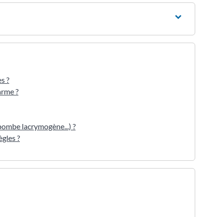
s ?
arme ?
bombe lacrymogène...) ?
ègles ?