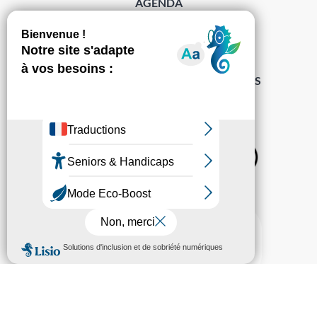
AGENDA
DÉMARCHES
ACCESSIBILITÉ
MENTIONS LÉGALES
PROTECTION DES DONNÉES
POLITIQUE DE GESTION DES COOKIES
S’abonner à la Gazette ›
Sur les réseaux
© Pechabou 2022 | Tous droits réservés – Conception
Cabinet Impact
Evolution