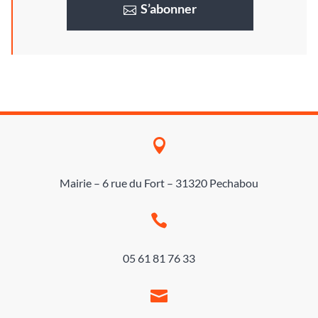
S’abonner

Mairie – 6 rue du Fort – 31320 Pechabou

05 61 81 76 33
