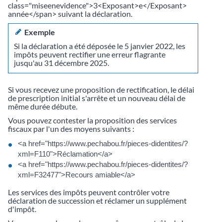
class="miseenevidence">3<Exposant>e</Exposant>
année</span> suivant la déclaration.
Exemple
Si la déclaration a été déposée le 5 janvier 2022, les
impôts peuvent rectifier une erreur flagrante
jusqu'au 31 décembre 2025.
Si vous recevez une proposition de rectification, le délai
de prescription initial s'arrête et un nouveau délai de
même durée débute.
Vous pouvez contester la proposition des services
fiscaux par l'un des moyens suivants :
<a href="https://www.pechabou.fr/pieces-didentites/?
xml=F110">Réclamation</a>
<a href="https://www.pechabou.fr/pieces-didentites/?
xml=F32477">Recours amiable</a>
Les services des impôts peuvent contrôler votre
déclaration de succession et réclamer un supplément
d'impôt.