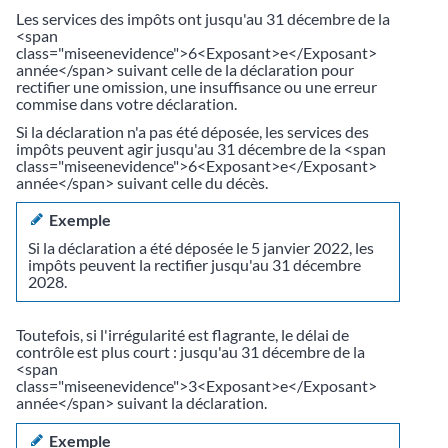
Les services des impôts ont jusqu'au 31 décembre de la
<span
class="miseenevidence">6<Exposant>e</Exposant>
année</span> suivant celle de la déclaration pour
rectifier une omission, une insuffisance ou une erreur
commise dans votre déclaration.
Si la déclaration n'a pas été déposée, les services des
impôts peuvent agir jusqu'au 31 décembre de la <span
class="miseenevidence">6<Exposant>e</Exposant>
année</span> suivant celle du décès.
Exemple
Si la déclaration a été déposée le 5 janvier 2022, les
impôts peuvent la rectifier jusqu'au 31 décembre
2028.
Toutefois, si l'irrégularité est flagrante, le délai de
contrôle est plus court : jusqu'au 31 décembre de la
<span
class="miseenevidence">3<Exposant>e</Exposant>
année</span> suivant la déclaration.
Exemple