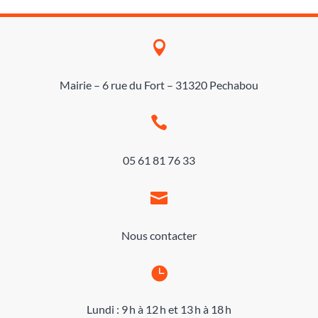

Mairie – 6 rue du Fort – 31320 Pechabou

05 61 81 76 33

Nous contacter

Lundi : 9 h à 12 h et 13 h à 18 h