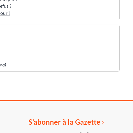
efus ?
our ?
pra)
S’abonner à la Gazette ›