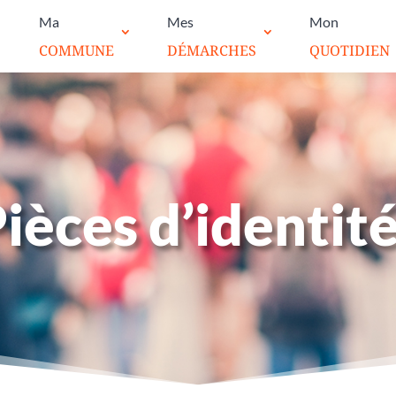
Ma
Mes
Mon
COMMUNE
DÉMARCHES
QUOTIDIEN
ièces d’identit