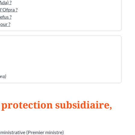
Ada) ?
l'Ofpra ?
efus ?
our ?
pra)
 protection subsidiaire,
dministrative (Premier ministre)