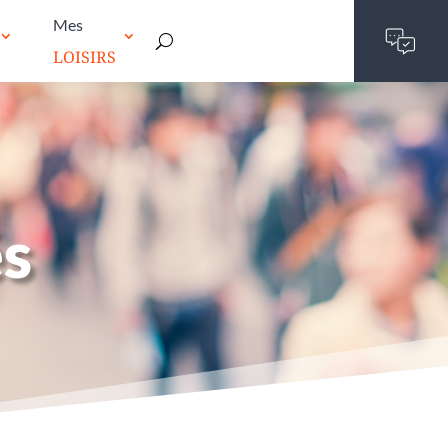
Mes
LOISIRS
és