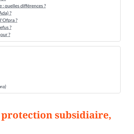
 : quelles différences ?
Ada) ?
l'Ofpra ?
efus ?
our ?
pra)
 protection subsidiaire,