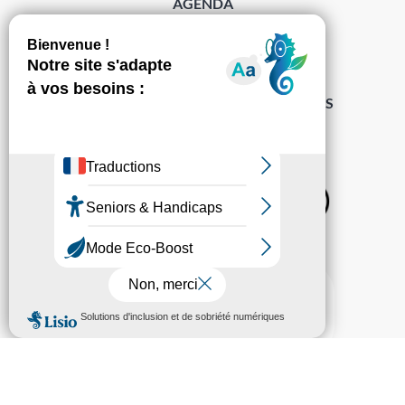
AGENDA
DÉMARCHES
ACCESSIBILITÉ
MENTIONS LÉGALES
PROTECTION DES DONNÉES
POLITIQUE DE GESTION DES COOKIES
S’abonner à la Gazette ›
Sur les réseaux
© Pechabou 2022 | Tous droits réservés – Conception
Cabinet Impact
Evolution