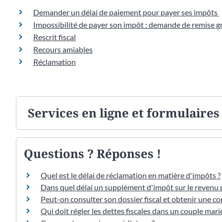
Demander un délai de paiement pour payer ses impôts
Impossibilité de payer son impôt : demande de remise g
Rescrit fiscal
Recours amiables
Réclamation
Services en ligne et formulaires
Questions ? Réponses !
Quel est le délai de réclamation en matière d'impôts ?
Dans quel délai un supplément d'impôt sur le revenu p
Peut-on consulter son dossier fiscal et obtenir une co
Qui doit régler les dettes fiscales dans un couple mari