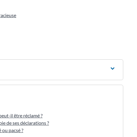
racieuse
eut-il être réclamé ?
pie de ses déclarations ?
é ou pacsé ?