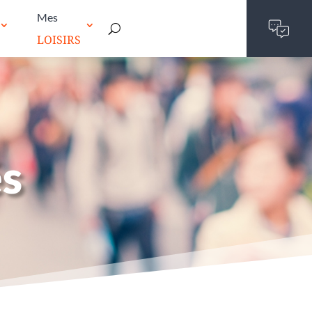
Mes
LOISIRS
és