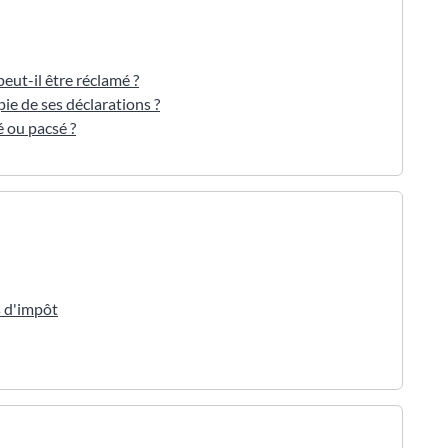
eut-il être réclamé ?
pie de ses déclarations ?
é ou pacsé ?
s d'impôt