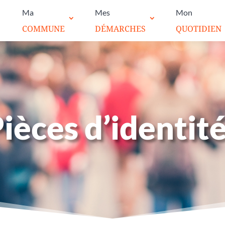
Ma
Mes
Mon
COMMUNE
DÉMARCHES
QUOTIDIEN
ièces d’identit