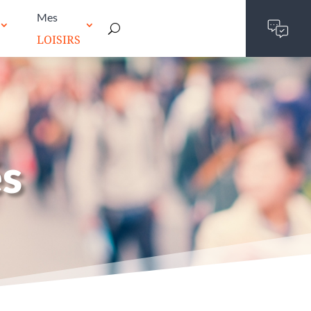
Mes
LOISIRS
és