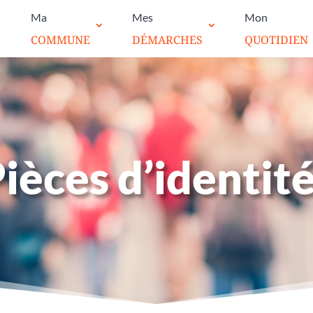
Ma
Mes
Mon
COMMUNE
DÉMARCHES
QUOTIDIEN
ièces d’identit