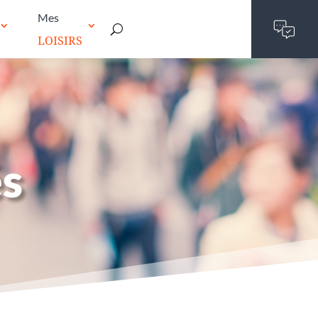
Mes
LOISIRS
és