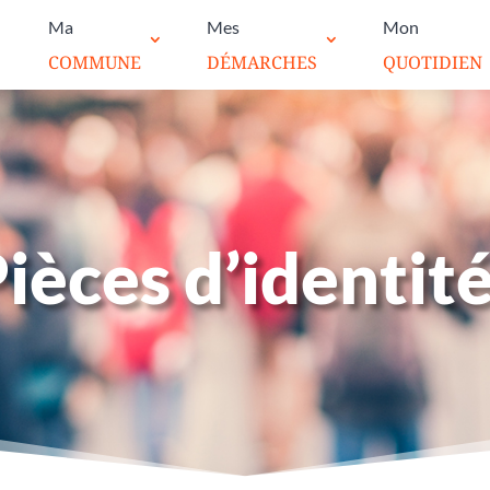
Ma
Mes
Mon
COMMUNE
DÉMARCHES
QUOTIDIEN
ièces d’identit