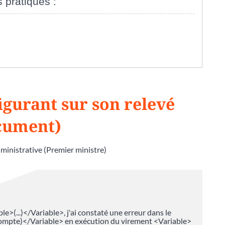
s pratiques :
igurant sur son relevé
cument)
dministrative (Premier ministre)
le>(...)</Variable>, j'ai constaté une erreur dans le
ompte)</Variable> en exécution du virement <Variable>