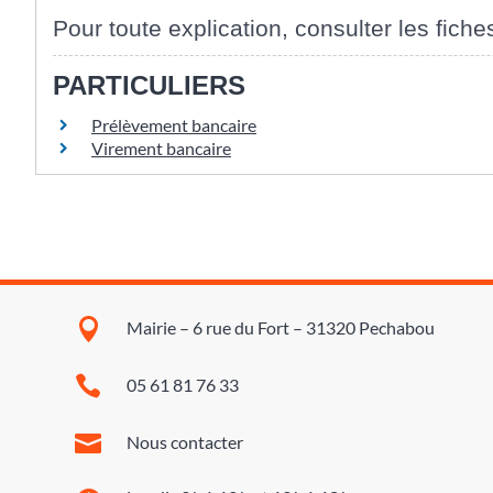
Pour toute explication, consulter les fiche
PARTICULIERS
Prélèvement bancaire
Virement bancaire

Mairie – 6 rue du Fort – 31320 Pechabou

05 61 81 76 33

Nous contacter