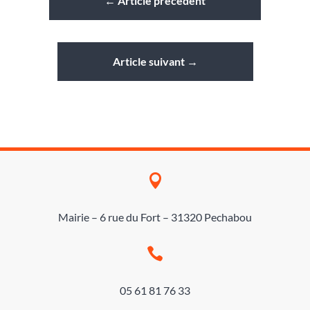
←
Article précédent
Article suivant
→

Mairie – 6 rue du Fort – 31320 Pechabou

05 61 81 76 33