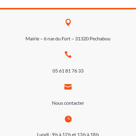

Mairie – 6 rue du Fort – 31320 Pechabou

05 61 81 76 33

Nous contacter

Lundi : 9 h à 12 h et 13 h à 18 h