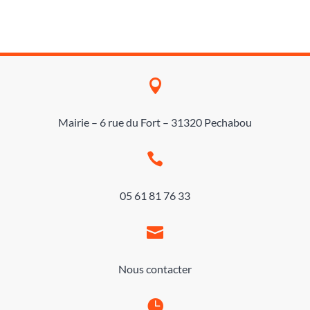

Mairie – 6 rue du Fort – 31320 Pechabou

05 61 81 76 33

Nous contacter
