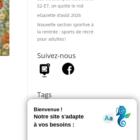
S2-E7, on quitte le nid
eGazette d’août 2026
Nouvelle section sportive à
la rentrée : sports de récré
pour adultes !
Suivez-nous
Tags
Actualités
e
Associations
Atelier
CCAS
Culture
Biodiversité
Médiathèque
Sicoval
Événements
Écologie