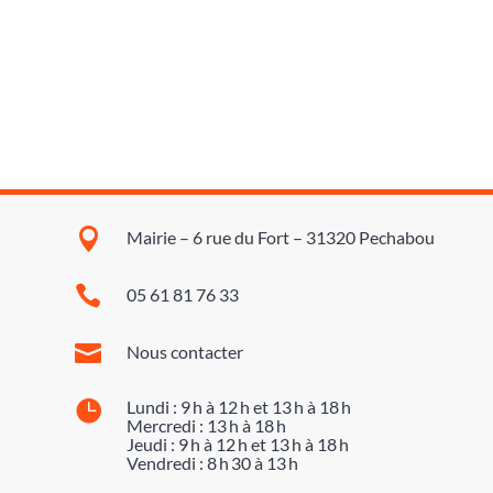

Mairie – 6 rue du Fort – 31320 Pechabou

05 61 81 76 33

Nous contacter

Lundi : 9 h à 12 h et 13 h à 18 h
Mercredi : 13 h à 18 h
Jeudi : 9 h à 12 h et 13 h à 18 h
Vendredi : 8 h 30 à 13 h