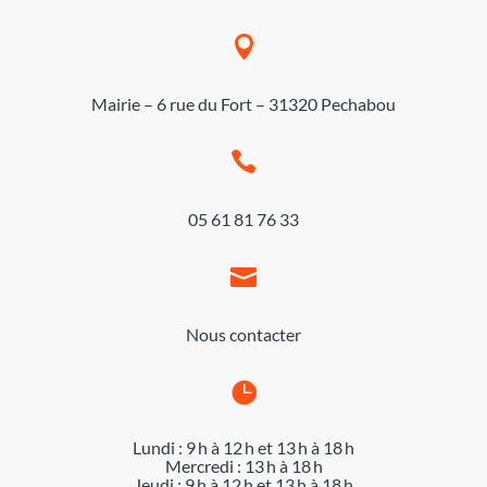

Mairie – 6 rue du Fort – 31320 Pechabou

05 61 81 76 33

Nous contacter

Lundi : 9 h à 12 h et 13 h à 18 h
Mercredi : 13 h à 18 h
Jeudi : 9 h à 12 h et 13 h à 18 h