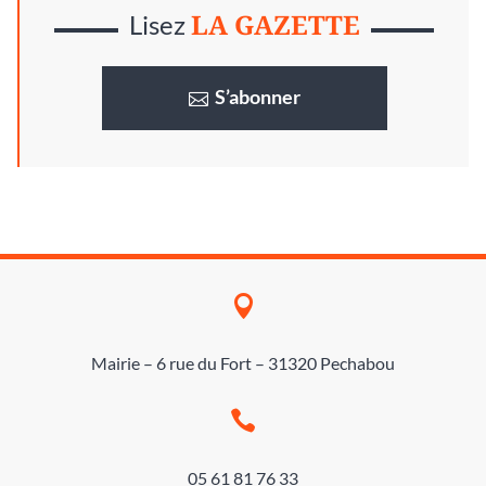
LA GAZETTE
Lisez
S’abonner

Mairie – 6 rue du Fort – 31320 Pechabou

05 61 81 76 33