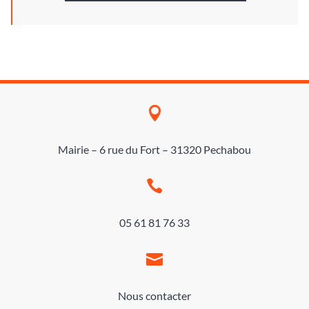

Mairie – 6 rue du Fort – 31320 Pechabou

05 61 81 76 33

Nous contacter