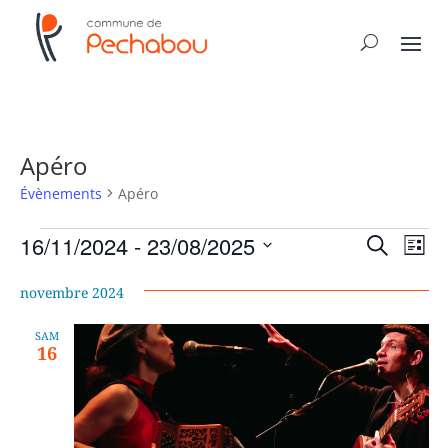
Apéro
Évènements
Apéro
Évènements
Recher
Nav
16/11/2024
 - 
23/08/2025
Recherche
Liste
de
et
Sélectionnez
vue
naviga
novembre 2024
une
Év
de
date.
SAM
vues
16
Évène