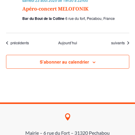
samedi 23 août 2025 de 19h30
à
22h00
Apéro-concert MELOFONIK
Bar du Bout de la Colline
6 rue du fort, Pecabou, France
Évènements
Évènements
précédents
Aujourd’hui
suivants
S’abonner au calendrier

Mairie – 6 rue du Fort – 31320 Pechabou