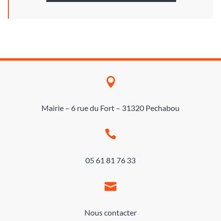

Mairie – 6 rue du Fort – 31320 Pechabou

05 61 81 76 33

Nous contacter