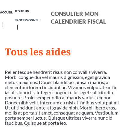
JE SUIS UN
CONSULTER MON
ACCUEIL
CALENDRIER FISCAL
PROFESSIONNEL
Tous les aides
Pellentesque hendrerit risus non convallis viverra.
Morbi congue dui vel mauris dignissim, eget gravida
metus maximus. Donec blandit accumsan mauris, a
elementum lorem tincidunt ac. Vivamus vulputate mi in
iaculis lobortis. Integer congue tellus eget sollicitudin
posuere. Proin semper odio at mauris varius tempor.
Donec nibh velit, interdum eu nisl at, finibus volutpat mi.
Ut ut tincidunt ante, at gravida nibh. Morbi libero eros,
mollis at porta sit amet, consequat ac quam. Vestibulum
porta semper luctus. Quisque ultrices viverra nunc id
faucibus. Quisque at porta leo.