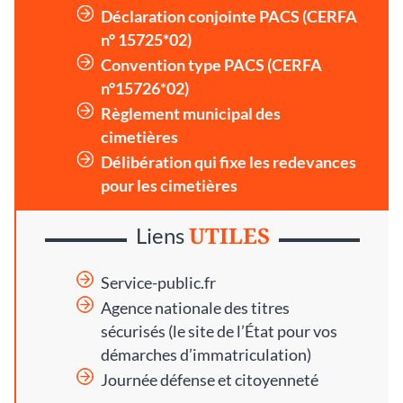
Déclaration conjointe PACS (CERFA
n° 15725*02)
Convention type PACS (CERFA
n°15726*02)
Règlement municipal des
cimetières
Délibération qui fixe les redevances
pour les cimetières
UTILES
Liens
Service-public.fr
Agence nationale des titres
sécurisés
(le site de l’État pour vos
démarches d’immatriculation)
Journée défense et citoyenneté