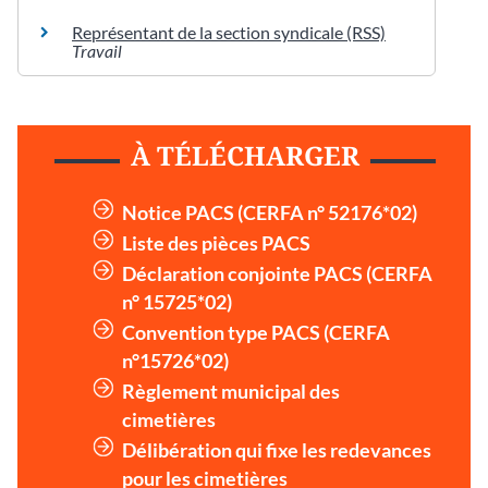
Représentant de la section syndicale (RSS)
Travail
À TÉLÉCHARGER
Notice PACS (CERFA n° 52176*02)
Liste des pièces PACS
Déclaration conjointe PACS (CERFA
n° 15725*02)
Convention type PACS (CERFA
n°15726*02)
Règlement municipal des
cimetières
Délibération qui fixe les redevances
pour les cimetières