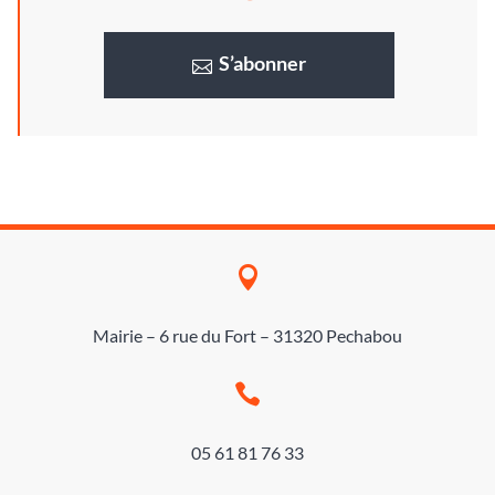
S’abonner

Mairie – 6 rue du Fort – 31320 Pechabou

05 61 81 76 33