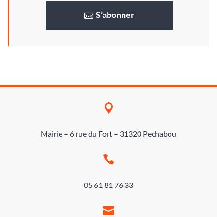
S’abonner

Mairie – 6 rue du Fort – 31320 Pechabou

05 61 81 76 33
