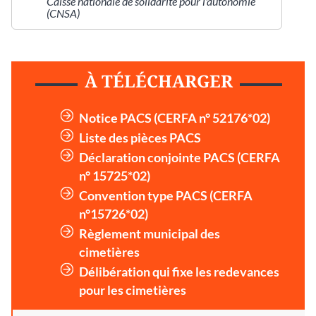
Caisse nationale de solidarité pour l'autonomie
(CNSA)
À TÉLÉCHARGER
Notice PACS (CERFA n° 52176*02)
Liste des pièces PACS
Déclaration conjointe PACS (CERFA
n° 15725*02)
Convention type PACS (CERFA
n°15726*02)
Règlement municipal des
cimetières
Délibération qui fixe les redevances
pour les cimetières