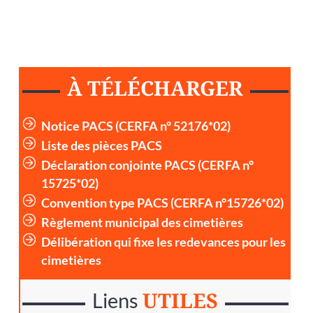
À TÉLÉCHARGER
Notice PACS (CERFA n° 52176*02)
Liste des pièces PACS
Déclaration conjointe PACS (CERFA n°
15725*02)
Convention type PACS (CERFA n°15726*02)
Règlement municipal des cimetières
Délibération qui fixe les redevances pour les
cimetières
UTILES
Liens