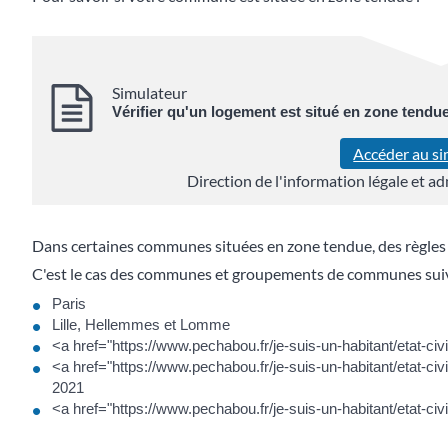
Simulateur
Vérifier qu'un logement est situé en zone tendu
Accéder au s
Direction de l'information légale et ad
Dans certaines communes situées en zone tendue, des règles e
C'est le cas des communes et groupements de communes suiv
Paris
Lille, Hellemmes et Lomme
<a href="https://www.pechabou.fr/je-suis-un-habitant/etat-
<a href="https://www.pechabou.fr/je-suis-un-habitant/etat-c
2021
<a href="https://www.pechabou.fr/je-suis-un-habitant/etat