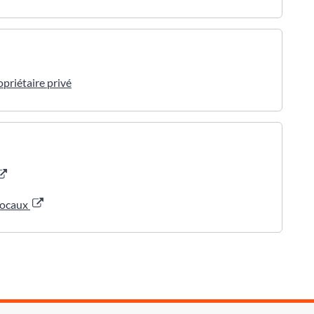
priétaire privé
 locaux