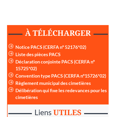
À TÉLÉCHARGER
Notice PACS (CERFA n° 52176*02)
Liste des pièces PACS
Déclaration conjointe PACS (CERFA n°
15725*02)
Convention type PACS (CERFA n°15726*02)
Règlement municipal des cimetières
Délibération qui fixe les redevances pour les
cimetières
UTILES
Liens