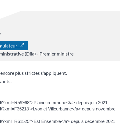
e
imulateur
ministrative (Dila) - Premier ministre
ncore plus strictes s'appliquent.
ants :
civil/?xml=R59968">Plaine commune</a> depuis juin 2021
ivil/?xml=F36218">Lyon et Villeurbanne</a> depuis novembre
-civil/?xml=R61525">Est Ensemble</a> depuis décembre 2021