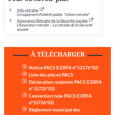
Info retraite
Groupement d'intérêt public "Union retraite"
Assurance Retraite de la Sécurité sociale
L'Assurance retraite – La retraite de la Sécurité
sociale
À TÉLÉCHARGER
Notice PACS (CERFA n° 52176*02)
Liste des pièces PACS
Déclaration conjointe PACS (CERFA
n° 15725*02)
Convention type PACS (CERFA
n°15726*02)
Règlement municipal des