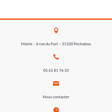

Mairie – 6 rue du Fort – 31320 Pechabou

05 61 81 76 33

Nous contacter
