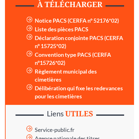
À TÉLÉCHARGER
Notice PACS (CERFA n° 52176*02)
Liste des pièces PACS
Déclaration conjointe PACS (CERFA
n° 15725*02)
Convention type PACS (CERFA
n°15726*02)
Règlement municipal des
cimetières
Délibération qui fixe les redevances
pour les cimetières
UTILES
Liens
Service-public.fr
Agence nationale des titres