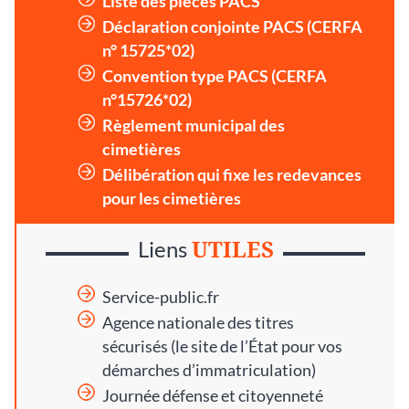
Liste des pièces PACS
Déclaration conjointe PACS (CERFA
n° 15725*02)
Convention type PACS (CERFA
n°15726*02)
Règlement municipal des
cimetières
Délibération qui fixe les redevances
pour les cimetières
UTILES
Liens
Service-public.fr
Agence nationale des titres
sécurisés
(le site de l’État pour vos
démarches d’immatriculation)
Journée défense et citoyenneté