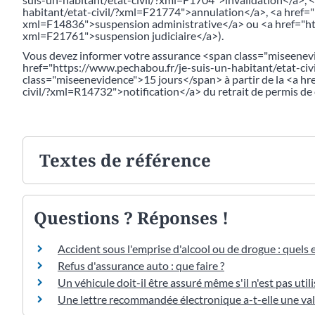
habitant/etat-civil/?xml=F21774">annulation</a>, <a href="
xml=F14836">suspension administrative</a> ou <a href="htt
xml=F21761">suspension judiciaire</a>).
Vous devez informer votre assurance <span class="miseenev
href="https://www.pechabou.fr/je-suis-un-habitant/etat-ci
class="miseenevidence">15 jours</span> à partir de la <a h
civil/?xml=R14732">notification</a> du retrait de permis de
Textes de référence
Questions ? Réponses !
Accident sous l'emprise d'alcool ou de drogue : quels e
Refus d'assurance auto : que faire ?
Un véhicule doit-il être assuré même s'il n'est pas utili
Une lettre recommandée électronique a-t-elle une vale