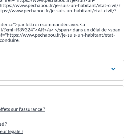
https://www.pechabou.fr/je-suis-un-habitant/etat-civil/?
ps://www.pechabou.fr/je-suis-un-habitant/etat-civil/?
idence">par lettre recommandée avec <a
vil/?xml=R39324">AR</a> </span> dans un délai de <span
ref="https://www.pechabou.fr/je-suis-un-habitant/etat-
 conduire.
ffets sur l'assurance ?
sé ?
ur légale ?