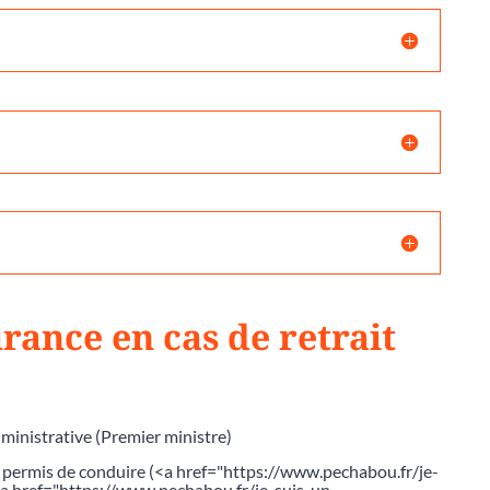
rance en cas de retrait
dministrative (Premier ministre)
e permis de conduire (<a href="https://www.pechabou.fr/je-
<a href="https://www.pechabou.fr/je-suis-un-