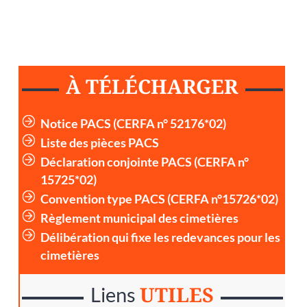
À TÉLÉCHARGER
Notice PACS (CERFA n° 52176*02)
Liste des pièces PACS
Déclaration conjointe PACS (CERFA n°
15725*02)
Convention type PACS (CERFA n°15726*02)
Règlement municipal des cimetières
Délibération qui fixe les redevances pour les
cimetières
UTILES
Liens