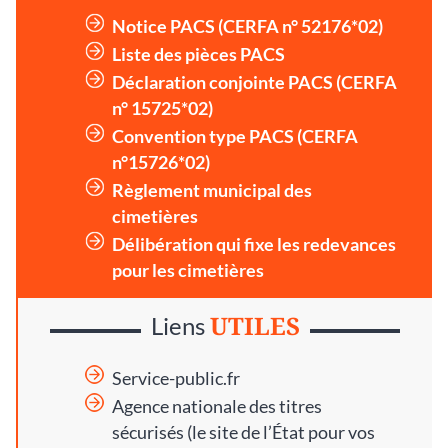
Notice PACS (CERFA n° 52176*02)
Liste des pièces PACS
Déclaration conjointe PACS (CERFA
n° 15725*02)
Convention type PACS (CERFA
n°15726*02)
Règlement municipal des
cimetières
Délibération qui fixe les redevances
pour les cimetières
UTILES
Liens
Service-public.fr
Agence nationale des titres
sécurisés
(le site de l’État pour vos