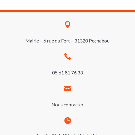

Mairie – 6 rue du Fort – 31320 Pechabou

05 61 81 76 33

Nous contacter
