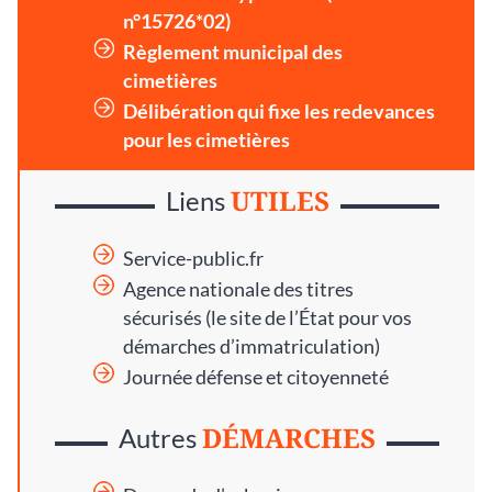
n°15726*02)
Règlement municipal des
cimetières
Délibération qui fixe les redevances
pour les cimetières
UTILES
Liens
Service-public.fr
Agence nationale des titres
sécurisés
(le site de l’État pour vos
démarches d’immatriculation)
Journée défense et citoyenneté
DÉMARCHES
Autres