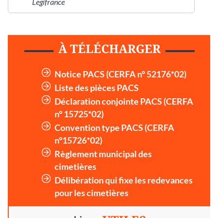
Legifrance
À TÉLÉCHARGER
Notice PACS (CERFA n° 52176*02)
Liste des pièces PACS
Déclaration conjointe PACS (CERFA
n° 15725*02)
Convention type PACS (CERFA
n°15726*02)
Règlement municipal des
cimetières
Délibération qui fixe les redevances
pour les cimetières