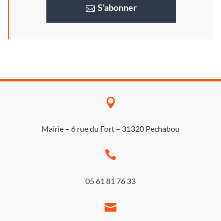
S’abonner

Mairie – 6 rue du Fort – 31320 Pechabou

05 61 81 76 33
