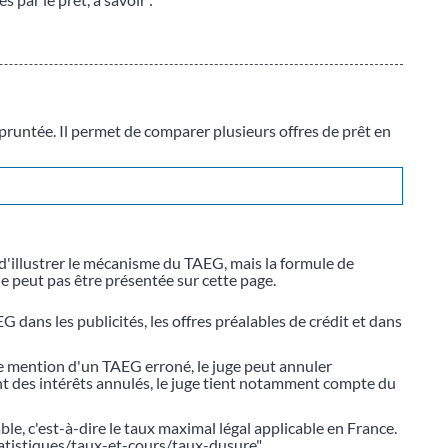
untée. Il permet de comparer plusieurs offres de prêt en
d'illustrer le mécanisme du TAEG, mais la formule de
e peut pas être présentée sur cette page.
G dans les publicités, les offres préalables de crédit et dans
e mention d'un TAEG erroné, le juge peut annuler
ant des intérêts annulés, le juge tient notamment compte du
le, c'est-à-dire le taux maximal légal applicable en France.
tatistiques/taux-et-cours/taux-dusure"