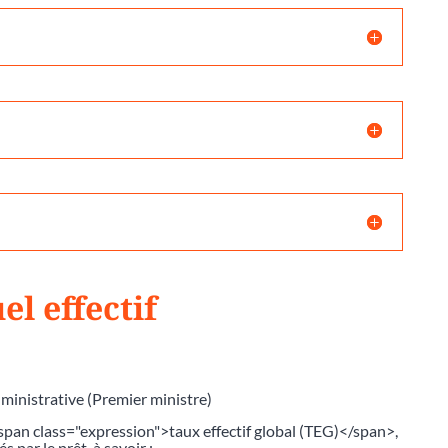
el effectif
dministrative (Premier ministre)
<span class="expression">taux effectif global (TEG)</span>,
 par le prêt, à savoir :