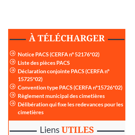
À TÉLÉCHARGER
Notice PACS (CERFA n° 52176*02)
Liste des pièces PACS
Déclaration conjointe PACS (CERFA n°
15725*02)
Convention type PACS (CERFA n°15726*02)
Règlement municipal des cimetières
Délibération qui fixe les redevances pour les
cimetières
UTILES
Liens