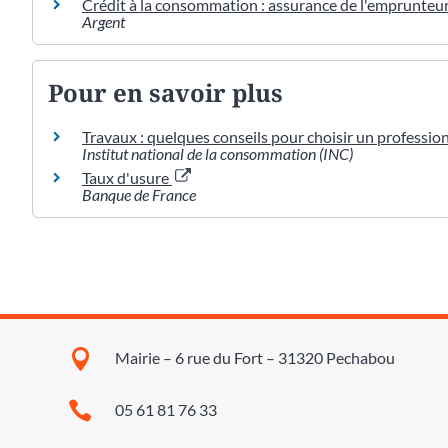
Crédit à la consommation : assurance de l'emprunteu
Argent
Pour en savoir plus
Travaux : quelques conseils pour choisir un professio
Institut national de la consommation (INC)
Taux d'usure
Banque de France

Mairie – 6 rue du Fort – 31320 Pechabou

05 61 81 76 33