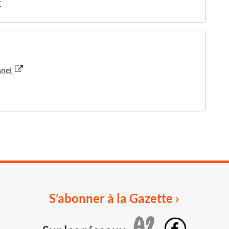
r
nnel
S’abonner à la Gazette ›