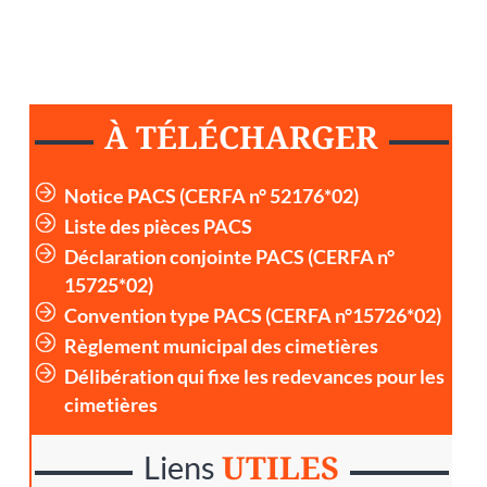
À TÉLÉCHARGER
Notice PACS (CERFA n° 52176*02)
Liste des pièces PACS
Déclaration conjointe PACS (CERFA n°
15725*02)
Convention type PACS (CERFA n°15726*02)
Règlement municipal des cimetières
Délibération qui fixe les redevances pour les
cimetières
UTILES
Liens