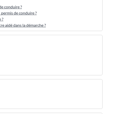
e conduire ?
 permis de conduire ?
 ?
re aidé dans la démarche ?