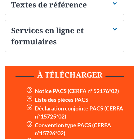
Textes de référence
Services en ligne et
formulaires
À TÉLÉCHARGER
Notice PACS (CERFA n° 52176*02)
Liste des pièces PACS
Déclaration conjointe PACS (CERFA
n° 15725*02)
Convention type PACS (CERFA
n°15726*02)