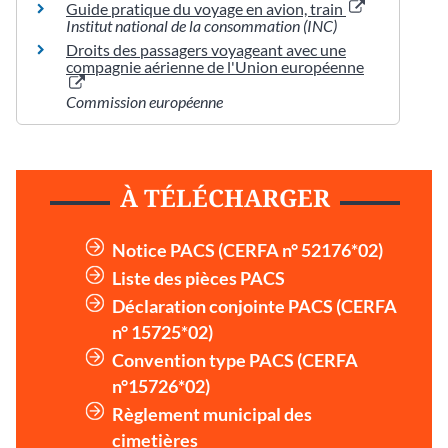
Guide pratique du voyage en avion, train
Institut national de la consommation (INC)
Droits des passagers voyageant avec une
compagnie aérienne de l'Union européenne
Commission européenne
À TÉLÉCHARGER
Notice PACS (CERFA n° 52176*02)
Liste des pièces PACS
Déclaration conjointe PACS (CERFA
n° 15725*02)
Convention type PACS (CERFA
n°15726*02)
Règlement municipal des
cimetières