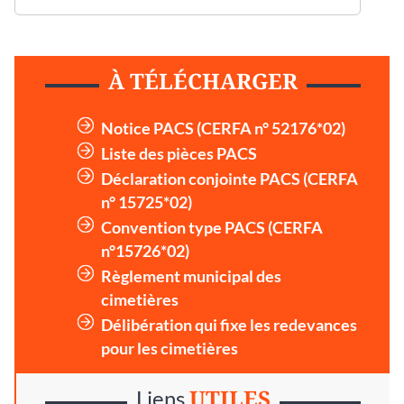
À TÉLÉCHARGER
Notice PACS (CERFA n° 52176*02)
Liste des pièces PACS
Déclaration conjointe PACS (CERFA
n° 15725*02)
Convention type PACS (CERFA
n°15726*02)
Règlement municipal des
cimetières
Délibération qui fixe les redevances
pour les cimetières
UTILES
Liens