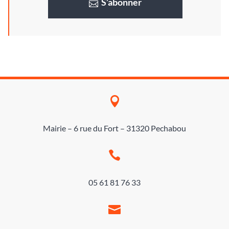
S’abonner

Mairie – 6 rue du Fort – 31320 Pechabou

05 61 81 76 33
