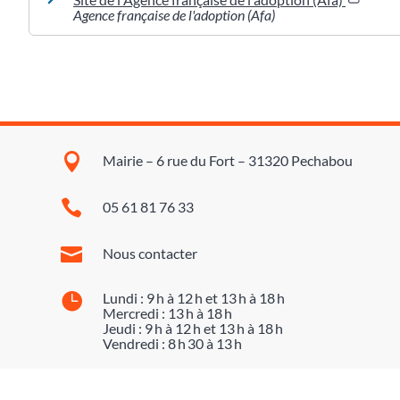
Agence française de l'adoption (Afa)

Mairie – 6 rue du Fort – 31320 Pechabou

05 61 81 76 33

Nous contacter

Lundi : 9 h à 12 h et 13 h à 18 h
Mercredi : 13 h à 18 h
Jeudi : 9 h à 12 h et 13 h à 18 h
Vendredi : 8 h 30 à 13 h