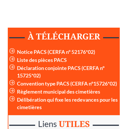
À TÉLÉCHARGER
Notice PACS (CERFA n° 52176*02)
Liste des pièces PACS
Déclaration conjointe PACS (CERFA n°
15725*02)
Convention type PACS (CERFA n°15726*02)
Règlement municipal des cimetières
Délibération qui fixe les redevances pour les
cimetières
UTILES
Liens