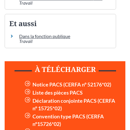
Travail
Et aussi
Dans la fonction publique
Travail
À TÉLÉCHARGER
Notice PACS (CERFA n° 52176*02)
Liste des pièces PACS
Déclaration conjointe PACS (CERFA
n° 15725*02)
Convention type PACS (CERFA
n°15726*02)