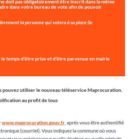
ne doit pas obligatoirement être inscrit dans la même
dre dans votre bureau de vote afin de pouvoir
brement la personne qui votera à sa place (le
ait le temps d’être prise et d’être parvenue en mairie
ous pouvez utiliser le nouveau téléservice Maprocuration.
lification au profit de tous
r
www.maprocuration.gouv.fr
après vous être authentifié
ctronique (courriel). Vous indiquez la commune où vous
lace et vous précisez pour quelle élection ou quelle période,