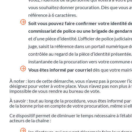
vous souhaitez donner procuration. Dès que vous av
référence à 6 caractères.
Soit vous pouvez faire confirmer votre identité d
commissariat de police ou une brigade de gendar
et d’une pièce d’identité. L’officier de police judiciai
juge, saisit la référence dans un portail numérique dé
contrôlée au regard de la pièce d’identité présentée
instantanée de la procuration vers votre commune d
Vous êtes informé par courriel
dès que votre mairie
À noter : lors de cette démarche, vous n’avez pas à prouver l’i
désignez pour voter à votre place. Vous n’avez pas non plus à fo
impossible de vous rendre au bureau de vote.
À savoir : tout au long de la procédure, vous êtes informé pa
de la bonne prise en compte de votre procuration, même si elle
Ce dispositif permet de diminuer le temps nécessaire à l’éta
acteurs de la chaîne :
les électeurs, qui peuvent désormais faire leur dem