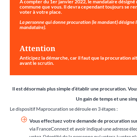
À compter du 1er janvier 2022, le mandataire désigné 
commune que vous. Il devra cependant toujours se ren
voter à votre place.
La personne qui donne procuration (le mandant) désigne li
mandataire).
Attention
Anticipez la démarche
, car il faut que la procuration 
avant le scrutin.
Il est désormais plus simple d’établir une procuration. V
Un gain de temps et une simp
Le dispositif Maprocuration se déroule en 3 étapes :
Vous effectuez votre demande de procuration su
via FranceConnect et avoir indiqué une adresse éle
votez, l’identité de la personne qui votera à votre p