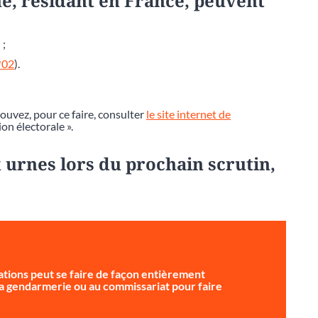
e, résidant en France, peuvent
 ;
*02
).
pouvez, pour ce faire, consulter
le site internet de
ion électorale ».
 urnes lors du prochain scrutin,
tions peut se faire de façon entièrement
 la gendarmerie ou au commissariat pour faire