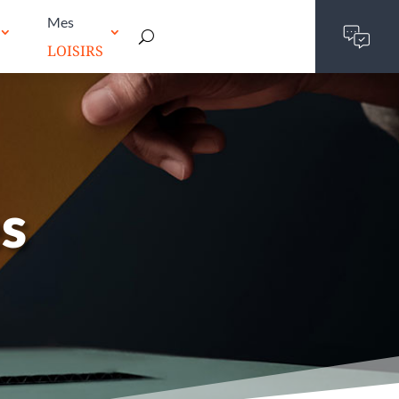
Mes
LOISIRS
es