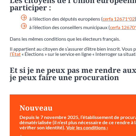
Les citoyens de l’Union européenn
participer :
à l’élection des députés européens (
cerfa 12671*02
)
à l’élection des conseillers municipaux (
cerfa 12670
Dans les mêmes conditions que les électeurs français.
Il appartient au citoyen de s’assurer d’être bien inscrit. Vous 
l’État
« Élections » sur le service en ligne « Interroger sa situat
Et si je ne peux pas me rendre aux
je peux faire une procuration
Nouveau
Depuis le 7 novembre 2025, l’établissement de procura
dématérialisée (il n’est plus nécessaire de ce rendre à
vérifier son identité).
Voir les conditions ›