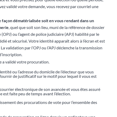
ez validé votre demande, vous recevez par courriel une
e façon dématérialisée soit en vous
rendant
dans un
merie
, quel que soit son lieu, muni de la référence de dossier
re (OPJ) ou l’agent de police judiciaire (APJ) habilité par le
dié et sécurisé. Votre identité apparaît alors à l’écran et est
. La validation par l’OPJ ou l’APJ déclenche la transmission
’inscription.
 a validé votre procuration.
dentité ou l’adresse du domicile de l’électeur que vous
urnir de justificatif sur le motif pour lequel il vous est
r courrier électronique de son avancée et vous êtes assuré
 est faite peu de temps avant l’élection.
blissement des procurations de vote pour l’ensemble des
ande de procuration en ligne depuis un ordinateur, une