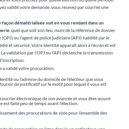
ez validé votre demande, vous recevez par courriel une
e façon dématérialisée soit en vous
rendant
dans un
merie
, quel que soit son lieu, muni de la référence de dossier
re (OPJ) ou l’agent de police judiciaire (APJ) habilité par le
dié et sécurisé. Votre identité apparaît alors à l’écran et est
. La validation par l’OPJ ou l’APJ déclenche la transmission
’inscription.
 a validé votre procuration.
dentité ou l’adresse du domicile de l’électeur que vous
urnir de justificatif sur le motif pour lequel il vous est
r courrier électronique de son avancée et vous êtes assuré
 est faite peu de temps avant l’élection.
blissement des procurations de vote pour l’ensemble des
ande de procuration en ligne depuis un ordinateur, une