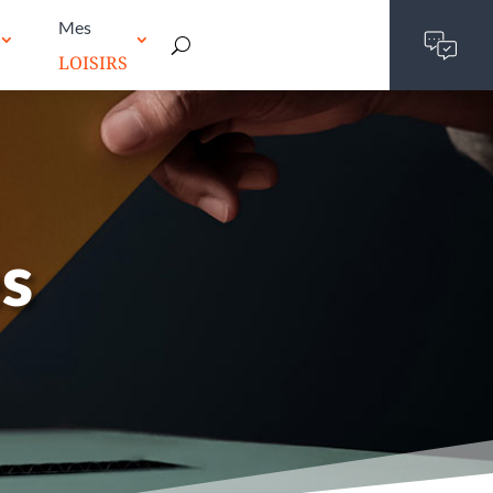
Mes
LOISIRS
es