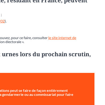
e, résidant en France, peuvent
 ;
*02
).
pouvez, pour ce faire, consulter
le site internet de
ion électorale ».
 urnes lors du prochain scrutin,
tions peut se faire de façon entièrement
 la gendarmerie ou au commissariat pour faire