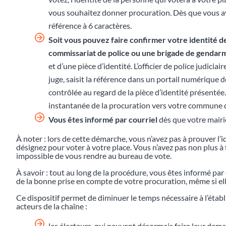
vous souhaitez donner procuration. Dès que vous av
référence à 6 caractères.
Soit vous pouvez faire confirmer votre identité d
commissariat de police ou une brigade de gendar
et d’une pièce d’identité. L’officier de police judiciai
juge, saisit la référence dans un portail numérique dé
contrôlée au regard de la pièce d’identité présentée
instantanée de la procuration vers votre commune d
Vous êtes informé par courriel
dès que votre mairie
À noter : lors de cette démarche, vous n’avez pas à prouver l’i
désignez pour voter à votre place. Vous n’avez pas non plus à fo
impossible de vous rendre au bureau de vote.
À savoir : tout au long de la procédure, vous êtes informé pa
de la bonne prise en compte de votre procuration, même si elle
Ce dispositif permet de diminuer le temps nécessaire à l’éta
acteurs de la chaîne :
les électeurs, qui peuvent désormais faire leur dem