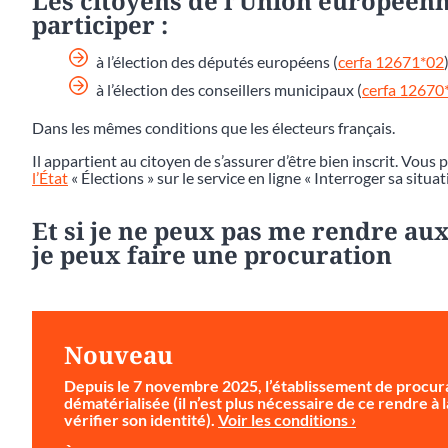
Les citoyens de l’Union européenn
participer :
à l’élection des députés européens (
cerfa 12671*02
)
à l’élection des conseillers municipaux (
cerfa 12670
Dans les mêmes conditions que les électeurs français.
Il appartient au citoyen de s’assurer d’être bien inscrit. Vous 
l’État
« Élections » sur le service en ligne « Interroger sa situat
Et si je ne peux pas me rendre aux
je peux faire une procuration
Nouveau
Depuis le 7 novembre 2025, l’établissement de procura
dématérialisée (il n’est plus nécessaire de ce rendre à
vérifier son identité).
Voir les conditions ›