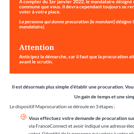
À compter du 1er janvier 2022, le mandataire désigné 
commune que vous. Il devra cependant toujours se ren
voter à votre place.
La personne qui donne procuration (le mandant) désigne li
mandataire).
Attention
Anticipez la démarche
, car il faut que la procuration 
avant le scrutin.
Il est désormais plus simple d’établir une procuration. V
Un gain de temps et une simp
Le dispositif Maprocuration se déroule en 3 étapes :
Vous effectuez votre demande de procuration su
via FranceConnect et avoir indiqué une adresse éle
votez, l’identité de la personne qui votera à votre p