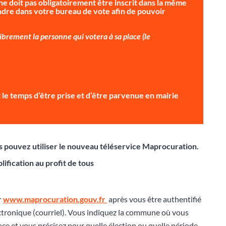
ne doit pas obligatoirement être inscrit dans la même
dre dans votre bureau de vote afin de pouvoir
brement la personne qui votera à sa place (le
ait le temps d’être prise et d’être parvenue en mairie
ous pouvez utiliser le nouveau téléservice Maprocuration.
lification au profit de tous
r
www.maprocuration.gouv.fr
après vous être authentifié
ctronique (courriel). Vous indiquez la commune où vous
lace et vous précisez pour quelle élection ou quelle période,