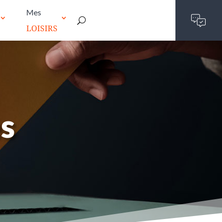
Mes
LOISIRS
es