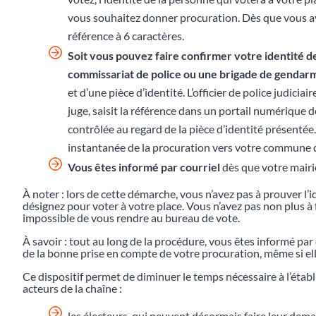
vous souhaitez donner procuration. Dès que vous av
référence à 6 caractères.
Soit vous pouvez faire confirmer votre identité d
commissariat de police ou une brigade de gendar
et d’une pièce d’identité. L’officier de police judiciai
juge, saisit la référence dans un portail numérique dé
contrôlée au regard de la pièce d’identité présentée
instantanée de la procuration vers votre commune d
Vous êtes informé par courriel
dès que votre mairie
À noter : lors de cette démarche, vous n’avez pas à prouver l’i
désignez pour voter à votre place. Vous n’avez pas non plus à fo
impossible de vous rendre au bureau de vote.
À savoir : tout au long de la procédure, vous êtes informé pa
de la bonne prise en compte de votre procuration, même si elle
Ce dispositif permet de diminuer le temps nécessaire à l’éta
acteurs de la chaîne :
les électeurs, qui peuvent désormais faire leur dem