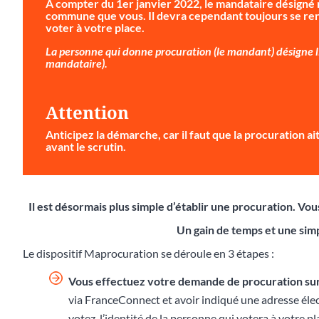
À compter du 1er janvier 2022, le mandataire désigné 
commune que vous. Il devra cependant toujours se ren
voter à votre place.
La personne qui donne procuration (le mandant) désigne li
mandataire).
Attention
Anticipez la démarche
, car il faut que la procuration 
avant le scrutin.
Il est désormais plus simple d’établir une procuration. V
Un gain de temps et une simp
Le dispositif Maprocuration se déroule en 3 étapes :
Vous effectuez votre demande de procuration su
via FranceConnect et avoir indiqué une adresse éle
votez, l’identité de la personne qui votera à votre p