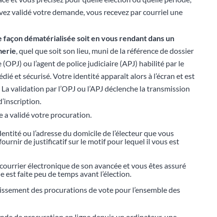
ez validé votre demande, vous recevez par courriel une
e façon dématérialisée soit en vous
rendant
dans un
merie
, quel que soit son lieu, muni de la référence de dossier
re (OPJ) ou l’agent de police judiciaire (APJ) habilité par le
dié et sécurisé. Votre identité apparaît alors à l’écran et est
. La validation par l’OPJ ou l’APJ déclenche la transmission
’inscription.
 a validé votre procuration.
dentité ou l’adresse du domicile de l’électeur que vous
urnir de justificatif sur le motif pour lequel il vous est
r courrier électronique de son avancée et vous êtes assuré
 est faite peu de temps avant l’élection.
blissement des procurations de vote pour l’ensemble des
ande de procuration en ligne depuis un ordinateur, une