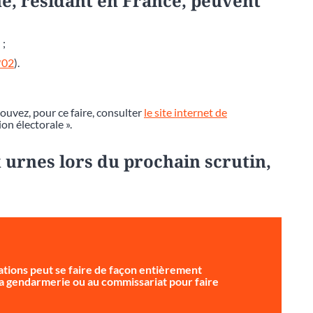
e, résidant en France, peuvent
 ;
*02
).
pouvez, pour ce faire, consulter
le site internet de
ion électorale ».
 urnes lors du prochain scrutin,
tions peut se faire de façon entièrement
 la gendarmerie ou au commissariat pour faire