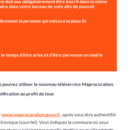
ne doit pas obligatoirement être inscrit dans la même
dre dans votre bureau de vote afin de pouvoir
brement la personne qui votera à sa place (le
ait le temps d’être prise et d’être parvenue en mairie
ous pouvez utiliser le nouveau téléservice Maprocuration.
lification au profit de tous
r
www.maprocuration.gouv.fr
après vous être authentifié
ctronique (courriel). Vous indiquez la commune où vous
lace et vous précisez pour quelle élection ou quelle période,