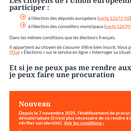
Les citoyens de l’Union européenn
participer :
à l’élection des députés européens (
cerfa 12671*02
)
à l’élection des conseillers municipaux (
cerfa 12670
Dans les mêmes conditions que les électeurs français.
Il appartient au citoyen de s’assurer d’être bien inscrit. Vous 
l’État
« Élections » sur le service en ligne « Interroger sa situat
Et si je ne peux pas me rendre aux
je peux faire une procuration
Nouveau
Depuis le 7 novembre 2025, l’établissement de procura
dématérialisée (il n’est plus nécessaire de ce rendre à
vérifier son identité).
Voir les conditions ›