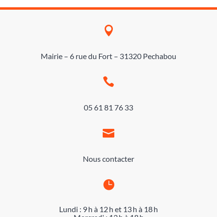

Mairie – 6 rue du Fort – 31320 Pechabou

05 61 81 76 33

Nous contacter

Lundi : 9 h à 12 h et 13 h à 18 h