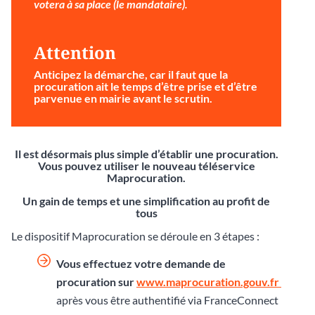
votera à sa place (le mandataire).
Attention
Anticipez la démarche
, car il faut que la
procuration ait le temps d’être prise et d’être
parvenue en mairie avant le scrutin.
Il est désormais plus simple d’établir une procuration.
Vous pouvez utiliser le nouveau téléservice
Maprocuration.
Un gain de temps et une simplification au profit de
tous
Le dispositif Maprocuration se déroule en 3 étapes :
Vous effectuez votre demande de
procuration sur
www.maprocuration.gouv.fr
après vous être authentifié via FranceConnect