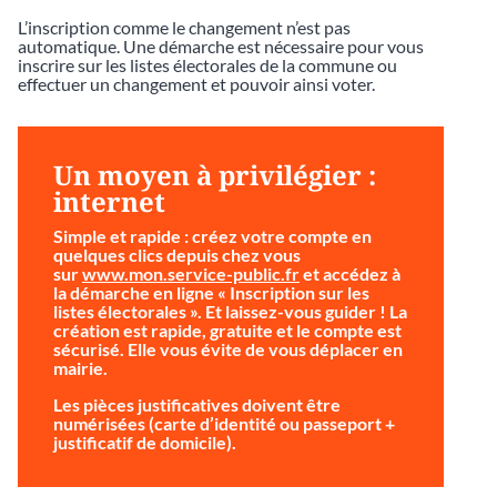
L’inscription comme le changement n’est pas
automatique. Une démarche est nécessaire pour vous
inscrire sur les listes électorales de la commune ou
effectuer un changement et pouvoir ainsi voter.
Un moyen à privilégier :
internet
Simple et rapide
: créez votre compte en
quelques clics depuis chez vous
sur
www.mon.service-public.fr
et accédez à
la démarche en ligne « Inscription sur les
listes électorales ». Et laissez-vous guider ! La
création est rapide, gratuite et le compte est
sécurisé. Elle vous évite de vous déplacer en
mairie.
Les pièces justificatives doivent être
numérisées (carte d’identité ou passeport +
justificatif de domicile).