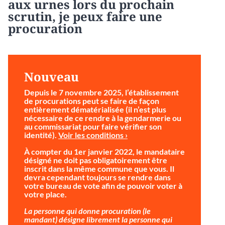
aux urnes lors du prochain
scrutin, je peux faire une
procuration
Nouveau
Depuis le 7 novembre 2025, l’établissement
de procurations peut se faire de façon
entièrement dématérialisée (il n’est plus
nécessaire de ce rendre à la gendarmerie ou
au commissariat pour faire vérifier son
identité).
Voir les conditions ›
À compter du 1er janvier 2022, le mandataire
désigné ne doit pas obligatoirement être
inscrit dans la même commune que vous. Il
devra cependant toujours se rendre dans
votre bureau de vote afin de pouvoir voter à
votre place.
La personne qui donne procuration (le
mandant) désigne librement la personne qui