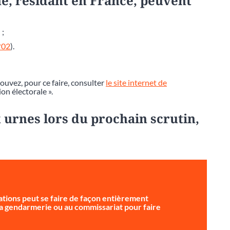
e, résidant en France, peuvent
 ;
*02
).
pouvez, pour ce faire, consulter
le site internet de
ion électorale ».
 urnes lors du prochain scrutin,
tions peut se faire de façon entièrement
 la gendarmerie ou au commissariat pour faire