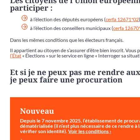
Les citoyens de l’Union européenn
participer :
à l’élection des députés européens (
cerfa 12671*02
)
à l’élection des conseillers municipaux (
cerfa 12670
Dans les mêmes conditions que les électeurs français.
Il appartient au citoyen de s’assurer d’être bien inscrit. Vous 
l’État
« Élections » sur le service en ligne « Interroger sa situat
Et si je ne peux pas me rendre aux
je peux faire une procuration
Nouveau
Depuis le 7 novembre 2025, l’établissement de procura
dématérialisée (il n’est plus nécessaire de ce rendre à
vérifier son identité).
Voir les conditions ›