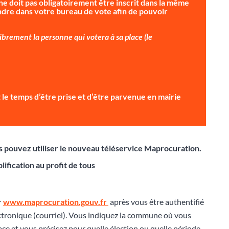
ne doit pas obligatoirement être inscrit dans la même
dre dans votre bureau de vote afin de pouvoir
brement la personne qui votera à sa place (le
ait le temps d’être prise et d’être parvenue en mairie
ous pouvez utiliser le nouveau téléservice Maprocuration.
lification au profit de tous
r
www.maprocuration.gouv.fr
après vous être authentifié
ctronique (courriel). Vous indiquez la commune où vous
lace et vous précisez pour quelle élection ou quelle période,