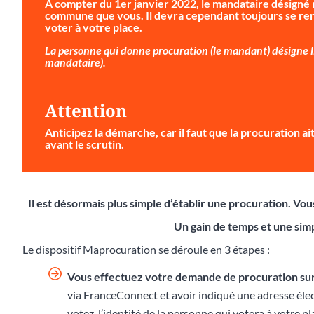
À compter du 1er janvier 2022, le mandataire désigné 
commune que vous. Il devra cependant toujours se ren
voter à votre place.
La personne qui donne procuration (le mandant) désigne li
mandataire).
Attention
Anticipez la démarche
, car il faut que la procuration 
avant le scrutin.
Il est désormais plus simple d’établir une procuration. V
Un gain de temps et une simp
Le dispositif Maprocuration se déroule en 3 étapes :
Vous effectuez votre demande de procuration su
via FranceConnect et avoir indiqué une adresse éle
votez, l’identité de la personne qui votera à votre p