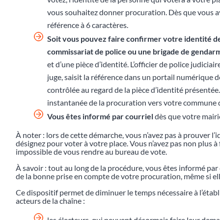
vous souhaitez donner procuration. Dès que vous av
référence à 6 caractères.
Soit vous pouvez faire confirmer votre identité d
commissariat de police ou une brigade de gendar
et d’une pièce d’identité. L’officier de police judiciai
juge, saisit la référence dans un portail numérique dé
contrôlée au regard de la pièce d’identité présentée
instantanée de la procuration vers votre commune d
Vous êtes informé par courriel
dès que votre mairie
À noter : lors de cette démarche, vous n’avez pas à prouver l’i
désignez pour voter à votre place. Vous n’avez pas non plus à fo
impossible de vous rendre au bureau de vote.
À savoir : tout au long de la procédure, vous êtes informé pa
de la bonne prise en compte de votre procuration, même si elle
Ce dispositif permet de diminuer le temps nécessaire à l’éta
acteurs de la chaîne :
les électeurs, qui peuvent désormais faire leur dem