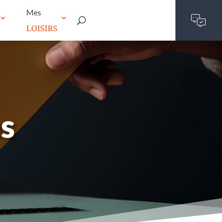
Mes
LOISIRS
es