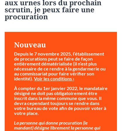
aux urnes lors du prochain
scrutin, je peux faire une
procuration
Nouveau
Depuis le 7 novembre 2025, l’établissement
de procurations peut se faire de façon
entièrement dématérialisée (il n’est plus
nécessaire de ce rendre à la gendarmerie ou
au commissariat pour faire vérifier son
identité).
Voir les conditions ›
À compter du 1er janvier 2022, le mandataire
désigné ne doit pas obligatoirement être
inscrit dans la même commune que vous. Il
devra cependant toujours se rendre dans
votre bureau de vote afin de pouvoir voter à
votre place.
La personne qui donne procuration (le
mandant) désigne librement la personne qui