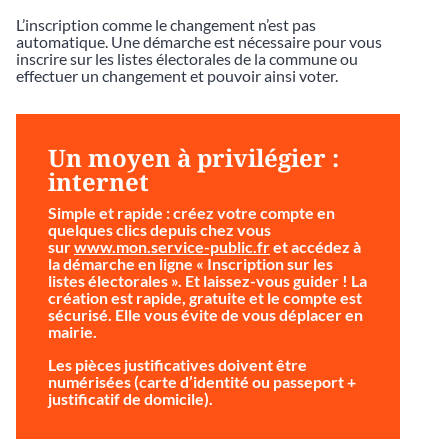
L’inscription comme le changement n’est pas
automatique. Une démarche est nécessaire pour vous
inscrire sur les listes électorales de la commune ou
effectuer un changement et pouvoir ainsi voter.
Un moyen à privilégier :
internet
Simple et rapide
: créez votre compte en
quelques clics depuis chez vous
sur
www.mon.service-public.fr
et accédez à
la démarche en ligne « Inscription sur les
listes électorales ». Et laissez-vous guider ! La
création est rapide, gratuite et le compte est
sécurisé. Elle vous évite de vous déplacer en
mairie.
Les pièces justificatives doivent être
numérisées (carte d’identité ou passeport +
justificatif de domicile).