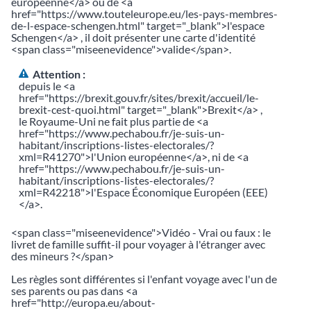
européenne</a> ou de <a
href="https://www.touteleurope.eu/les-pays-membres-
de-l-espace-schengen.html" target="_blank">l'espace
Schengen</a> , il doit présenter une carte d'identité
<span class="miseenevidence">valide</span>.
Attention :
depuis le <a
href="https://brexit.gouv.fr/sites/brexit/accueil/le-
brexit-cest-quoi.html" target="_blank">Brexit</a> ,
le Royaume-Uni ne fait plus partie de <a
href="https://www.pechabou.fr/je-suis-un-
habitant/inscriptions-listes-electorales/?
xml=R41270">l'Union européenne</a>, ni de <a
href="https://www.pechabou.fr/je-suis-un-
habitant/inscriptions-listes-electorales/?
xml=R42218">l'Espace Économique Européen (EEE)
</a>.
<span class="miseenevidence">Vidéo - Vrai ou faux : le
livret de famille suffit-il pour voyager à l'étranger avec
des mineurs ?</span>
Les règles sont différentes si l'enfant voyage avec l'un de
ses parents ou pas dans <a
href="http://europa.eu/about-