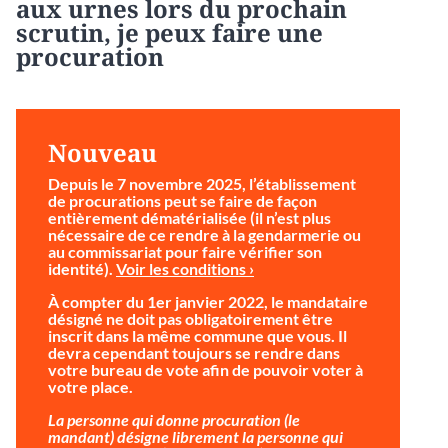
aux urnes lors du prochain
scrutin, je peux faire une
procuration
Nouveau
Depuis le 7 novembre 2025, l’établissement
de procurations peut se faire de façon
entièrement dématérialisée (il n’est plus
nécessaire de ce rendre à la gendarmerie ou
au commissariat pour faire vérifier son
identité).
Voir les conditions ›
À compter du 1er janvier 2022, le mandataire
désigné ne doit pas obligatoirement être
inscrit dans la même commune que vous. Il
devra cependant toujours se rendre dans
votre bureau de vote afin de pouvoir voter à
votre place.
La personne qui donne procuration (le
mandant) désigne librement la personne qui