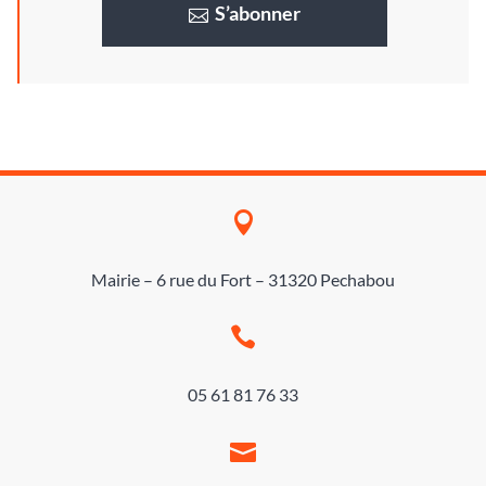
S’abonner

Mairie – 6 rue du Fort – 31320 Pechabou

05 61 81 76 33
