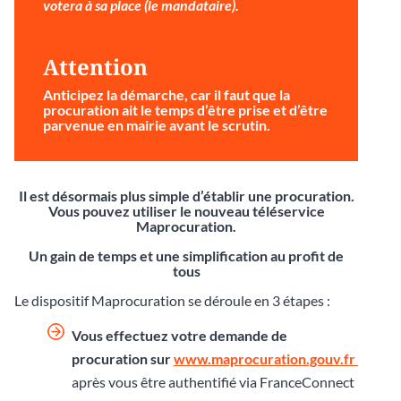
votera à sa place (le mandataire).
Attention
Anticipez la démarche
, car il faut que la
procuration ait le temps d’être prise et d’être
parvenue en mairie avant le scrutin.
Il est désormais plus simple d’établir une procuration.
Vous pouvez utiliser le nouveau téléservice
Maprocuration.
Un gain de temps et une simplification au profit de
tous
Le dispositif Maprocuration se déroule en 3 étapes :
Vous effectuez votre demande de
procuration sur
www.maprocuration.gouv.fr
après vous être authentifié via FranceConnect