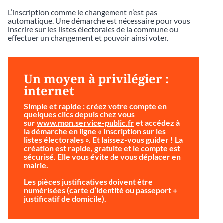
L’inscription comme le changement n’est pas
automatique. Une démarche est nécessaire pour vous
inscrire sur les listes électorales de la commune ou
effectuer un changement et pouvoir ainsi voter.
Un moyen à privilégier :
internet
Simple et rapide
: créez votre compte en
quelques clics depuis chez vous
sur
www.mon.service-public.fr
et accédez à
la démarche en ligne « Inscription sur les
listes électorales ». Et laissez-vous guider ! La
création est rapide, gratuite et le compte est
sécurisé. Elle vous évite de vous déplacer en
mairie.
Les pièces justificatives doivent être
numérisées (carte d’identité ou passeport +
justificatif de domicile).