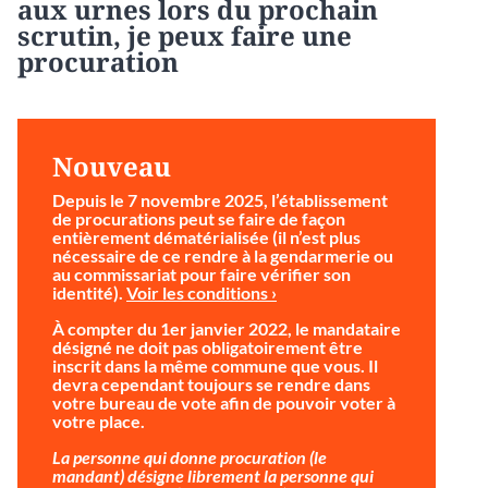
aux urnes lors du prochain
scrutin, je peux faire une
procuration
Nouveau
Depuis le 7 novembre 2025, l’établissement
de procurations peut se faire de façon
entièrement dématérialisée (il n’est plus
nécessaire de ce rendre à la gendarmerie ou
au commissariat pour faire vérifier son
identité).
Voir les conditions ›
À compter du 1er janvier 2022, le mandataire
désigné ne doit pas obligatoirement être
inscrit dans la même commune que vous. Il
devra cependant toujours se rendre dans
votre bureau de vote afin de pouvoir voter à
votre place.
La personne qui donne procuration (le
mandant) désigne librement la personne qui