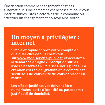
L’inscription comme le changement n’est pas
automatique. Une démarche est nécessaire pour vous
inscrire sur les listes électorales de la commune ou
effectuer un changement et pouvoir ainsi voter.
Un moyen à privilégier :
internet
Simple et rapide
: créez votre compte en
quelques clics depuis chez vous
sur
www.mon.service-public.fr
et accédez à
la démarche en ligne « Inscription sur les
listes électorales ». Et laissez-vous guider ! La
création est rapide, gratuite et le compte est
sécurisé. Elle vous évite de vous déplacer en
mairie.
Les pièces justificatives doivent être
numérisées (carte d’identité ou passeport +
justificatif de domicile).