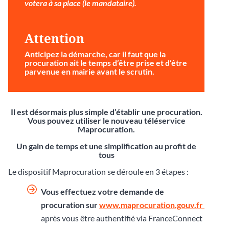
votera à sa place (le mandataire).
Attention
Anticipez la démarche
, car il faut que la
procuration ait le temps d’être prise et d’être
parvenue en mairie avant le scrutin.
Il est désormais plus simple d’établir une procuration.
Vous pouvez utiliser le nouveau téléservice
Maprocuration.
Un gain de temps et une simplification au profit de
tous
Le dispositif Maprocuration se déroule en 3 étapes :
Vous effectuez votre demande de
procuration sur
www.maprocuration.gouv.fr
après vous être authentifié via FranceConnect