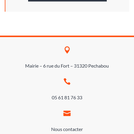

Mairie – 6 rue du Fort – 31320 Pechabou

05 61 81 76 33

Nous contacter