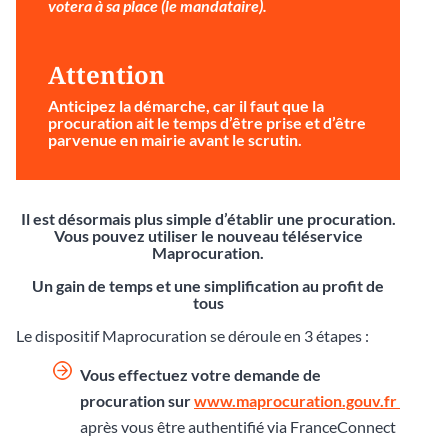
votera à sa place (le mandataire).
Attention
Anticipez la démarche
, car il faut que la
procuration ait le temps d’être prise et d’être
parvenue en mairie avant le scrutin.
Il est désormais plus simple d’établir une procuration.
Vous pouvez utiliser le nouveau téléservice
Maprocuration.
Un gain de temps et une simplification au profit de
tous
Le dispositif Maprocuration se déroule en 3 étapes :
Vous effectuez votre demande de
procuration sur
www.maprocuration.gouv.fr
après vous être authentifié via FranceConnect