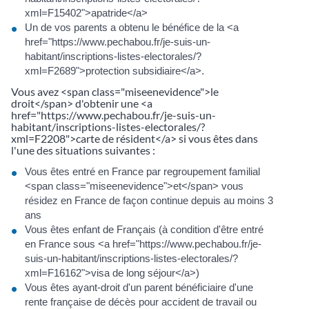
xml=F15402">apatride</a>
Un de vos parents a obtenu le bénéfice de la <a
href="https://www.pechabou.fr/je-suis-un-
habitant/inscriptions-listes-electorales/?
xml=F2689">protection subsidiaire</a>.
Vous avez <span class="miseenevidence">le
droit</span> d'obtenir une <a
href="https://www.pechabou.fr/je-suis-un-
habitant/inscriptions-listes-electorales/?
xml=F2208">carte de résident</a> si vous êtes dans
l'une des situations suivantes :
Vous êtes entré en France par regroupement familial
<span class="miseenevidence">et</span> vous
résidez en France de façon continue depuis au moins 3
ans
Vous êtes enfant de Français (à condition d'être entré
en France sous <a href="https://www.pechabou.fr/je-
suis-un-habitant/inscriptions-listes-electorales/?
xml=F16162">visa de long séjour</a>)
Vous êtes ayant-droit d'un parent bénéficiaire d'une
rente française de décès pour accident de travail ou