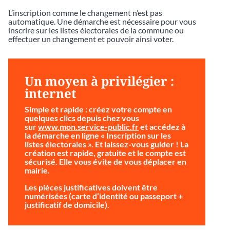
L’inscription comme le changement n’est pas
automatique. Une démarche est nécessaire pour vous
inscrire sur les listes électorales de la commune ou
effectuer un changement et pouvoir ainsi voter.
Un moyen à privilégier :
internet
Simple et rapide
: créez votre compte en
quelques clics depuis chez vous
sur
www.mon.service-public.fr
et accédez à
la démarche en ligne « Inscription sur les
listes électorales ». Et laissez-vous guider ! La
création est rapide, gratuite et le compte est
sécurisé. Elle vous évite de vous déplacer en
mairie.
Les pièces justificatives doivent être
numérisées (carte d’identité ou passeport +
justificatif de domicile).