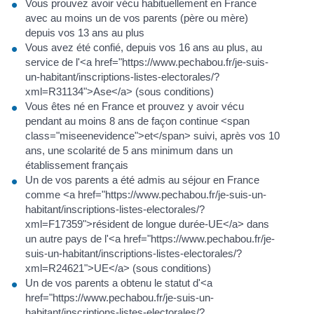
Vous prouvez avoir vécu habituellement en France
avec au moins un de vos parents (père ou mère)
depuis vos 13 ans au plus
Vous avez été confié, depuis vos 16 ans au plus, au
service de l'<a href="https://www.pechabou.fr/je-suis-
un-habitant/inscriptions-listes-electorales/?
xml=R31134">Ase</a> (sous conditions)
Vous êtes né en France et prouvez y avoir vécu
pendant au moins 8 ans de façon continue <span
class="miseenevidence">et</span> suivi, après vos 10
ans, une scolarité de 5 ans minimum dans un
établissement français
Un de vos parents a été admis au séjour en France
comme <a href="https://www.pechabou.fr/je-suis-un-
habitant/inscriptions-listes-electorales/?
xml=F17359">résident de longue durée-UE</a> dans
un autre pays de l'<a href="https://www.pechabou.fr/je-
suis-un-habitant/inscriptions-listes-electorales/?
xml=R24621">UE</a> (sous conditions)
Un de vos parents a obtenu le statut d'<a
href="https://www.pechabou.fr/je-suis-un-
habitant/inscriptions-listes-electorales/?