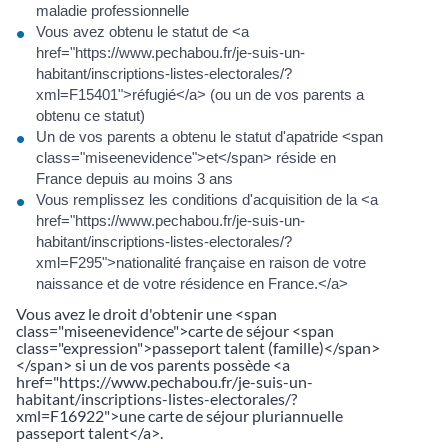
maladie professionnelle
Vous avez obtenu le statut de <a
href="https://www.pechabou.fr/je-suis-un-
habitant/inscriptions-listes-electorales/?
xml=F15401">réfugié</a> (ou un de vos parents a
obtenu ce statut)
Un de vos parents a obtenu le statut d'apatride <span
class="miseenevidence">et</span> réside en
France depuis au moins 3 ans
Vous remplissez les conditions d'acquisition de la <a
href="https://www.pechabou.fr/je-suis-un-
habitant/inscriptions-listes-electorales/?
xml=F295">nationalité française en raison de votre
naissance et de votre résidence en France.</a>
Vous avez le droit d'obtenir une <span
class="miseenevidence">carte de séjour <span
class="expression">passeport talent (famille)</span>
</span> si un de vos parents possède <a
href="https://www.pechabou.fr/je-suis-un-
habitant/inscriptions-listes-electorales/?
xml=F16922">une carte de séjour pluriannuelle
passeport talent</a>.