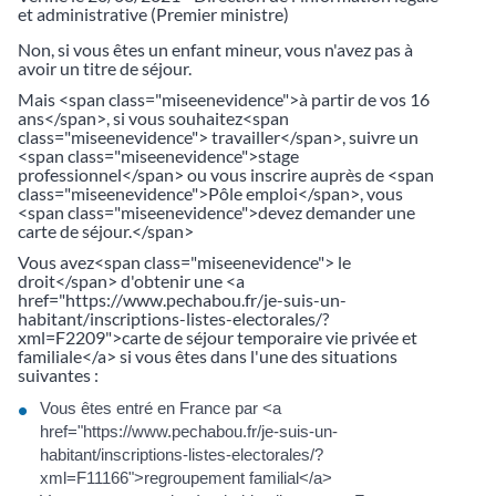
et administrative (Premier ministre)
Non, si vous êtes un enfant mineur, vous n'avez pas à
avoir un titre de séjour.
Mais <span class="miseenevidence">à partir de vos 16
ans</span>, si vous souhaitez<span
class="miseenevidence"> travailler</span>, suivre un
<span class="miseenevidence">stage
professionnel</span> ou vous inscrire auprès de <span
class="miseenevidence">Pôle emploi</span>, vous
<span class="miseenevidence">devez demander une
carte de séjour.</span>
Vous avez<span class="miseenevidence"> le
droit</span> d'obtenir une <a
href="https://www.pechabou.fr/je-suis-un-
habitant/inscriptions-listes-electorales/?
xml=F2209">carte de séjour temporaire vie privée et
familiale</a> si vous êtes dans l'une des situations
suivantes :
Vous êtes entré en France par <a
href="https://www.pechabou.fr/je-suis-un-
habitant/inscriptions-listes-electorales/?
xml=F11166">regroupement familial</a>