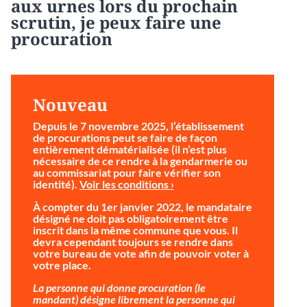
aux urnes lors du prochain
scrutin, je peux faire une
procuration
Nouveau
Depuis le 7 novembre 2025, l’établissement
de procurations peut se faire de façon
entièrement dématérialisée (il n’est plus
nécessaire de ce rendre à la gendarmerie ou
au commissariat pour faire vérifier son
identité).
Voir les conditions ›
À compter du 1er janvier 2022, le mandataire
désigné ne doit pas obligatoirement être
inscrit dans la même commune que vous. Il
devra cependant toujours se rendre dans
votre bureau de vote afin de pouvoir voter à
votre place.
La personne qui donne procuration (le
mandant) désigne librement la personne qui